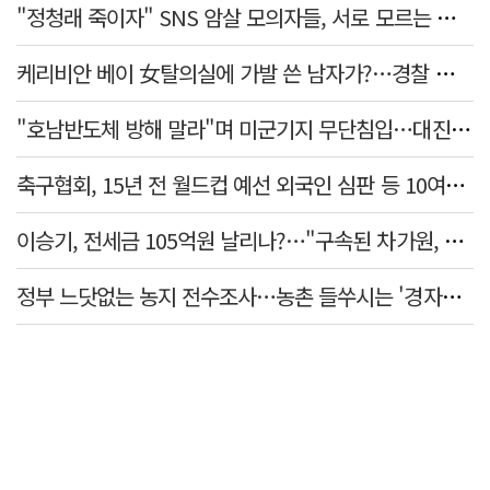
"정청래 죽이자" SNS 암살 모의자들, 서로 모르는 사이였다…檢송치
케리비안 베이 女탈의실에 가발 쓴 남자가?…경찰 추적 중
"호남반도체 방해 말라"며 미군기지 무단침입…대진연 회원 3명 '구속'
축구협회, 15년 전 월드컵 예선 외국인 심판 등 10여명에 '성 접대'
이승기, 전세금 105억원 날리나?…"구속된 차가원, 형사 범죄 영역"
정부 느닷없는 농지 전수조사…농촌 들쑤시는 '경자유전'의 칼날