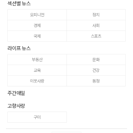
섹션별 뉴스
오피니언
정치
경제
사회
국제
스포츠
라이프 뉴스
부동산
문화
교육
건강
이웃사랑
동정
주간매일
고향사랑
구미