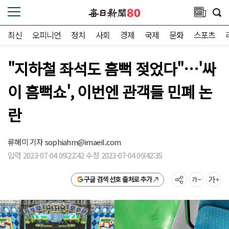
최신
오피니언
정치
사회
경제
국제
문화
스포츠
"지하철 좌석도 흠뻑 젖었다"…'싸
이 흠뻑쇼', 이번엔 관객들 민폐 논
란
류해미 기자
sophiahm@imaeil.com
입력 2023-07-04 09:22:42 수정 2023-07-04 09:42:35
구글 검색 선호 출처로 추가