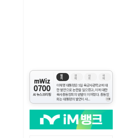
정
경
사
국
치
제
회
제
mWiz
0700
이재명 대통령은 5일 육군사관학교에 대
한 발언으로 논란을 일으켰고, 이에 대한
AI 뉴스브리핑
육사총동창회의 반발이 이어졌다. 총동창
→
회는 대통령의 발언이 사...