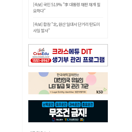
[속보] 국민 51.9% "李 대통령 재판 재개 필
요하다"
[속보] 합참 "北, 원산 일대서 단거리 탄도미
사일 발사"