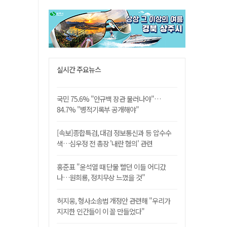
실시간 주요뉴스
국민 75.6% "안규백 장관 물러나야"…
84.7% "병적기록부 공개해야"
[속보]종합특검, 대검 정보통신과 등 압수수
색…심우정 전 총장 '내란 혐의' 관련
홍준표 "윤석열 때 단물 빨던 이들 어디갔
나…원희룡, 정치무상 느꼈을 것"
허지웅, 형사소송법 개정안 관련해 "우리가
지지한 인간들이 이 꼴 만들었다"