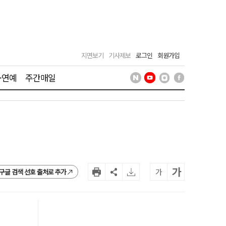
지면보기
기사제보
로그인
회원가입
·연예
주간매일
가
가
구글 검색 선호 출처로 추가