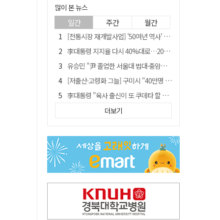
많이 본 뉴스
일간
주간
월간
[전통시장 재개발사업] '50여년 역사' 수성시장 자리에 25층 주상복합 들어선다
李대통령 지지율 다시 40%대로…20대는 18.8%p 급락
유승민 "尹 졸업한 서울대 법대·충암고도 없애야"…李 육사 통합 직격
[저출산·고령화 그늘] 구미시 "40만명 사수" 고령군 "3만명대 회복"
李대통령 "육사 출신이 또 쿠데타 할 수도"…육사 총동창회 "정치적 보복"
포항에 6천억원 규모 AI 데이터센터 들어선다
더보기
"김용민, 흑백논리로 세상 보는 듯" 검찰 내부서 지탄
[인사]경상북도
경찰, 홍명보 선임 의혹 수사…대한축구협회 전격 압수수색
국민 51.9% "李 대통령 재판 재개 필요하다"