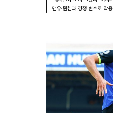
맨유·뮌헨과 경쟁 변수로 작용