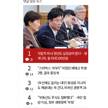
댓글 많은 뉴스
자발적 퇴사 청년도 실업급여 준다…생
애 1회, 월 최대 100만원
25
"스타벅스 가야지" 외쳤던 배재고 학생
2명, 결국 중징계
14
[부산에도 밀리는 대구] 동성로 지나쳐
도 해운대는 꼭 간다, 외국인 관광객 16
12
배 차이
"부동산도 주식도 잘못했다"…국민 절
반 이상, 정부 경제정책 '부정'
9