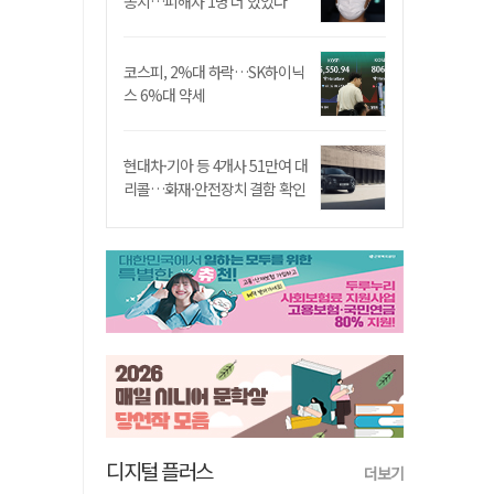
송치…피해자 1명 더 있었다
코스피, 2%대 하락…SK하이닉
스 6%대 약세
현대차·기아 등 4개사 51만여 대
리콜…화재·안전장치 결함 확인
디지털 플러스
더보기