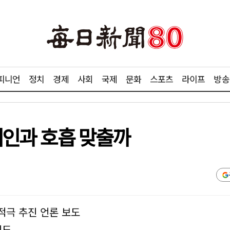
피니언
정치
경제
사회
국제
문화
스포츠
라이프
방송
 케인과 호흡 맞출까
 적극 추진 언론 보도
기도