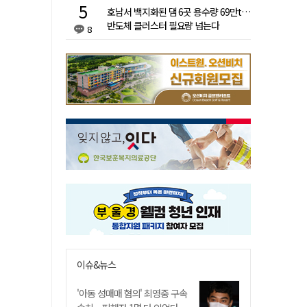
호남서 백지화된 댐 6곳 용수량 69만t…
반도체 클러스터 필요량 넘는다
8
이슈&뉴스
'아동 성매매 혐의' 최영중 구속