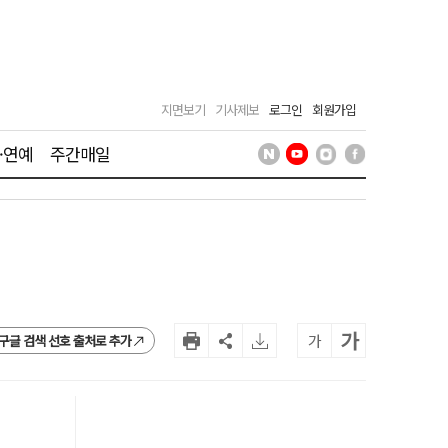
지면보기
기사제보
로그인
회원가입
·연예
주간매일
가
가
구글 검색 선호 출처로 추가