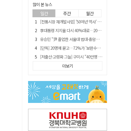
많이 본 뉴스
일간
주간
월간
[전통시장 재개발사업] '50여년 역사' 수성시장 자리에 25층 주상복합 들어선다
李대통령 지지율 다시 40%대로…20대는 18.8%p 급락
유승민 "尹 졸업한 서울대 법대·충암고도 없애야"…李 육사 통합 직격
[단독] 20명에 묻고…72%가 '보완수사권 폐지'?
[저출산·고령화 그늘] 구미시 "40만명 사수" 고령군 "3만명대 회복"
[전통시장 재개발사업] 신천시장 재개발, 준공 후에도 소송전
더보기
李대통령 "육사 출신이 또 쿠데타 할 수도"…육사 총동창회 "정치적 보복"
안동-사가에, "50년 우정 넘어 미래 50년 함께 연다"
[인사]경상북도
"김용민, 흑백논리로 세상 보는 듯" 검찰 내부서 지탄