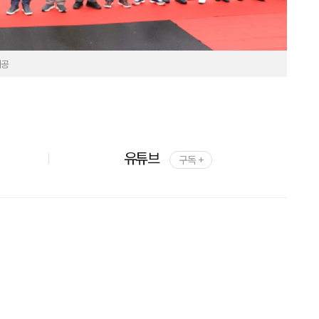
제공
유튜브
구독 +