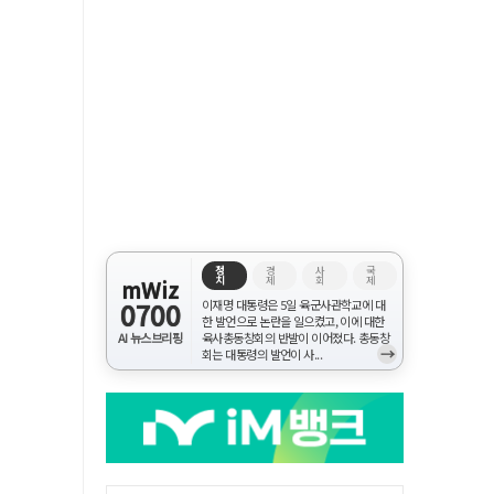
정
경
사
국
치
제
회
제
mWiz
0700
이재명 대통령은 5일 육군사관학교에 대
한 발언으로 논란을 일으켰고, 이에 대한
AI 뉴스브리핑
육사총동창회의 반발이 이어졌다. 총동창
→
회는 대통령의 발언이 사...