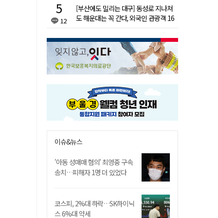
[부산에도 밀리는 대구] 동성로 지나쳐
도 해운대는 꼭 간다, 외국인 관광객 16
12
배 차이
이슈&뉴스
'아동 성매매 혐의' 최영중 구속
송치…피해자 1명 더 있었다
코스피, 2%대 하락…SK하이닉
스 6%대 약세