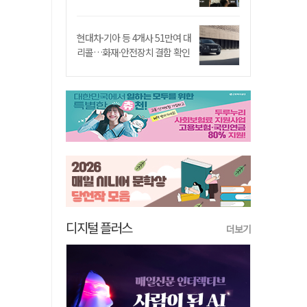
현대차·기아 등 4개사 51만여 대
리콜…화재·안전장치 결함 확인
디지털 플러스
더보기