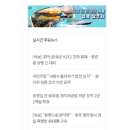
실시간 주요뉴스
[속보] 30억 원 육군 K1E1 전차 화재…훈련
중 장병 긴 대피
국민의힘 "서범수 돌려차기 발언 심각"…윤
리위 엄중 조치 의견 모아
송영길 전 보좌관, 정치자금법 위반 징역 1년
2개월 확정
[속보] "용병으로 받아줘"…광주 병무청서 경
찰 폭행한 40대男 구속