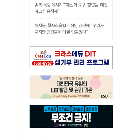
尹의 옥중 메시지 "'재선거 요구' 청년들, 대견
하고 믿음직해"
허지웅, 형사소송법 개정안 관련해 "우리가
지지한 인간들이 이 꼴 만들었다"