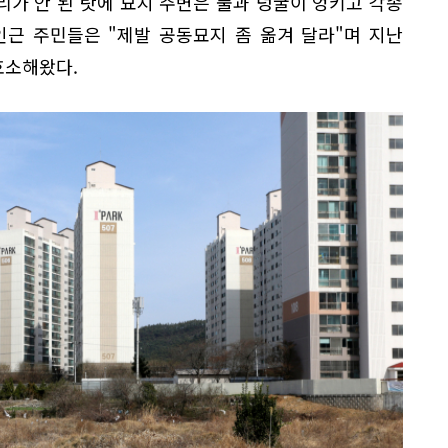
가 안 된 탓에 묘지 주변은 풀과 덩굴이 엉키고 각종
인근 주민들은 "제발 공동묘지 좀 옮겨 달라"며 지난
호소해왔다.