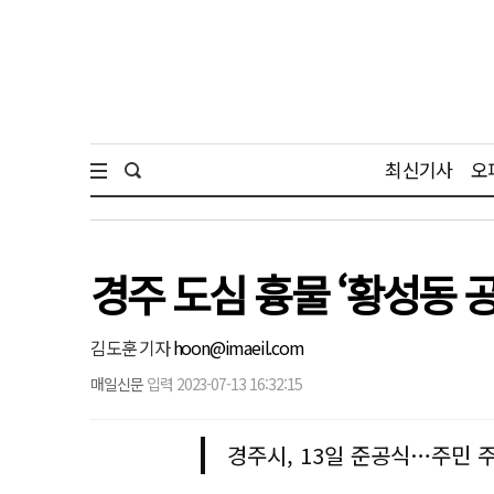
최신기사
오
경주 도심 흉물 ‘황성동 
김도훈 기자
hoon@imaeil.com
매일신문
입력 2023-07-13 16:32:15
경주시, 13일 준공식…주민 