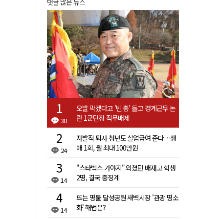
댓글 많은 뉴스
오발 막겠다고 '빈 총' 들고 경계근무 논
란 1군단장 직무배제
30
자발적 퇴사 청년도 실업급여 준다…생
애 1회, 월 최대 100만원
24
"스타벅스 가야지" 외쳤던 배재고 학생
2명, 결국 중징계
14
뜨는 명물 달성공원 새벽시장 '관광 명소
화' 해법은?
14