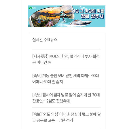
실시간 주요뉴스
[시사뒷담] MOU의 함정, 협약식이 투자 확정
은 아니긴 해
[속보] 거동 불편 모녀 덮친 새벽 화재…90대
어머니·60대 딸 숨져
[속보] 휠체어 환자 발로 밀어 숨지게 한 70대
간병인…2심도 집행유예
[속보] '외도 의심' 아내 화장실에 묶고 불에 달
군 공구로 고문…남편 검거