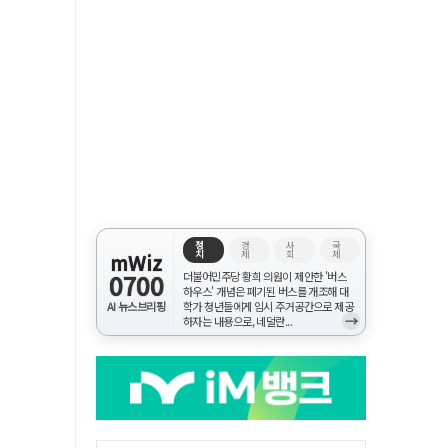
정
경
사
국
치
제
회
제
mWiz
0700
더불어민주당 황희 의원이 제안한 '버스
하우스' 개념은 폐기된 버스를 개조해 대
AI 뉴스브리핑
학가 청년들에게 임시 주거공간으로 제공
→
하자는 내용으로, 네덜란...