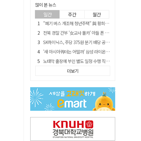
많이 본 뉴스
일간
주간
월간
"폐기 버스 개조해 청년주택" 與 황희…'딸 학비는 年 4200만원'
전북 경찰 간부 '女교사 몰카' 아들 폰 부수고…"처벌 못하는 사안" 내부망에 글
SK하이닉스, 주당 375원 분기 배당 공시…"3분기 중 주주환원 방안 확정"
'새 아시아쿼터는 어떨까' 삼성 라이온즈, 새 얼굴 투수 미야모리 영입
노태악 출장에 부인 별도 일정 수행 직원도…보고서엔 '공식일정 참석'
'외도 의심' 아내 화장실에 묶고 불에 달군 공구로 고문…남편 검거
더보기
박권현 청도군수, '햇빛 연금 사업' 공약 시동걸어
통합 고속철 할인 '반짝 3년'…이후 요금 도로 오른다?
한국 축구, 심판 성접대 경기서 '무패'…당시 올림픽 감독은 홍명보 [영상]
경찰, 9월 초부터 상피제 전격 실시…가족 사건 수사 못해