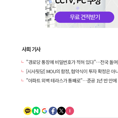
사회 기사
"경로당 통장에 비밀번호가 적혀 있다"…전국 돌며 경로당 13곳 턴 30
[시사뒷담] MOU의 함정, 협약식이 투자 확정은 아
"아파트 외벽 테라스가 통째로"…준공 1년 반 만에 '아찔