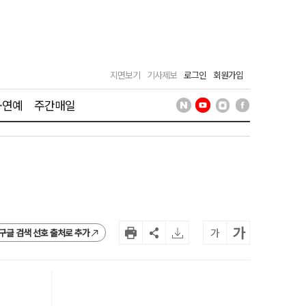
지면보기
기사제보
로그인
회원가입
·연예
주간매일
가
가
구글 검색 선호 출처로 추가