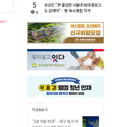
유승민 "尹 졸업한 서울대 법대·충암고
도 없애야"…李 육사 통합 직격
6
이슈&뉴스
"3세 아동 학대"…대구 북구 어