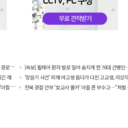
대 구속
[속보] 휠체어 환자 발로 밀어 숨지게 한 70대 간병인…2심도 집행
니긴 해
'장윤기 사건' 피해 여고생 돕다가 다친 고교생, 의상
 사고'
전북 경찰 간부 '女교사 몰카' 아들 폰 부수고…"처벌 못하는 사안" 내부망에