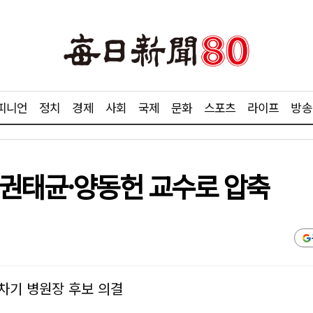
피니언
정치
경제
사회
국제
문화
스포츠
라이프
방송
 권태균·양동헌 교수로 압축
차기 병원장 후보 의결