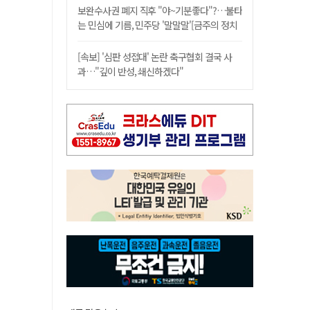
보완수사권 폐지 직후 "야~기분좋다"?…불타
는 민심에 기름, 민주당 '말말말'[금주의 정치
舌전]
[속보] '심판 성접대' 논란 축구협회 결국 사
과…"깊이 반성, 쇄신하겠다"