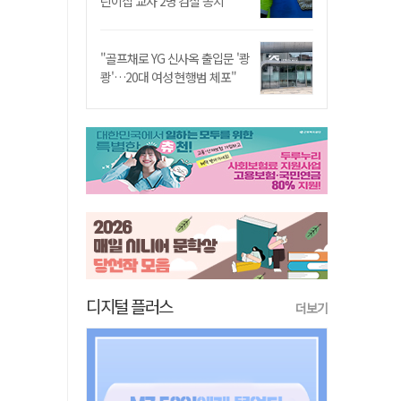
린이집 교사 2명 검찰 송치
"골프채로 YG 신사옥 출입문 '쾅
쾅'…20대 여성 현행범 체포"
디지털 플러스
더보기