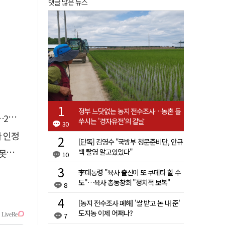
댓글 많은 뉴스
정부 느닷없는 농지 전수조사…농촌 들
유예
쑤시는 '경자유전'의 칼날
30
자 인정
[단독] 김영수 "국방부 청문준비단, 안규
 글
백 탈영 알고있었다"
10
李대통령 "육사 출신이 또 쿠데타 할 수
도"…육사 총동창회 "정치적 보복"
8
[농지 전수조사 폐해] '쌀 받고 논 내 준'
도지농 이제 어쩌나?
7