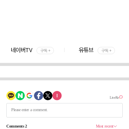
네이버TV
유튜브
구독 +
구독 +