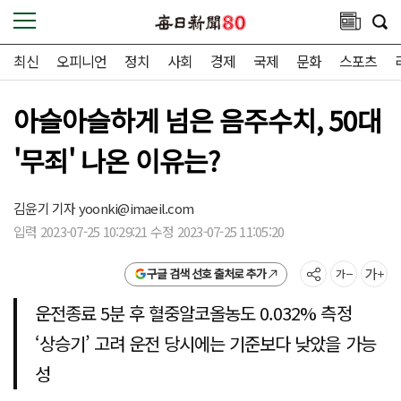
최신
오피니언
정치
사회
경제
국제
문화
스포츠
아슬아슬하게 넘은 음주수치, 50대
'무죄' 나온 이유는?
김윤기 기자
yoonki@imaeil.com
입력 2023-07-25 10:29:21 수정 2023-07-25 11:05:20
구글 검색 선호 출처로 추가
운전종료 5분 후 혈중알코올농도 0.032% 측정
‘상승기’ 고려 운전 당시에는 기준보다 낮았을 가능
성