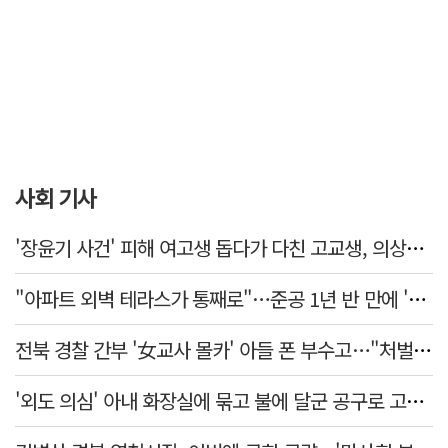
사회 기사
'장윤기 사건' 피해 여고생 돕다가 다친 고교생, 의상자 인정
"아파트 외벽 테라스가 통째로"…준공 1년 반 만에 '아찔 사고'
전북 경찰 간부 '女교사 몰카' 아들 폰 부수고…"처벌 못하는 사안" 내부망에 글
'외도 의심' 아내 화장실에 묶고 불에 달군 공구로 고문…남편 검거