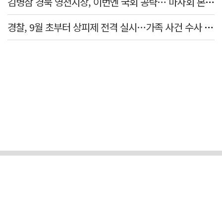
김병삼 경북 영천시장, 이번엔 국회 공략…'마사회 본사 이전·광역교통망 확충' 요청
경찰, 9월 초부터 상피제 전격 실시…가족 사건 수사 못해