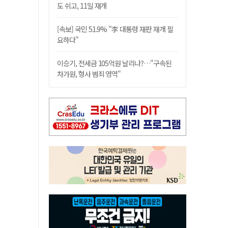
도 쉬고, 11일 재개
[속보] 국민 51.9% "李 대통령 재판 재개 필
요하다"
이승기, 전세금 105억원 날리나?…"구속된
차가원, 형사 범죄 영역"