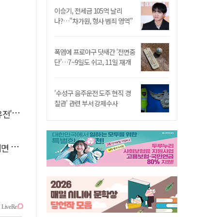
이승기, 전세금 105억 날리
나?…"차가원, 형사 범죄 영역"
폭염에 프로야구 닷새간 '전면중
단'…7~9일도 쉬고, 11일 재개
'수성구 음주운전 도주 현직 경
찰관' 관련 부서 강제수사
 칼날
수도"