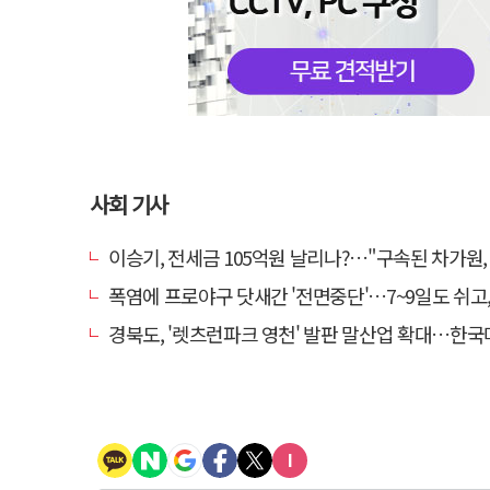
사회 기사
이승기, 전세금 105억원 날리나?…"구속된 차가원, 형사 범죄
폭염에 프로야구 닷새간 '전면중단'…7~9일도 쉬고, 11
경북도, '렛츠런파크 영천' 발판 말산업 확대…한국마사회 유치도