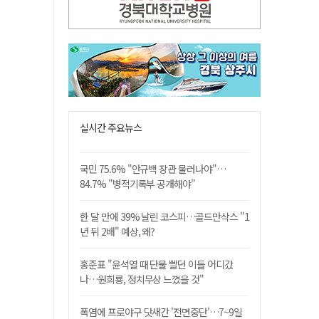
실시간 주요뉴스
국민 75.6% "안규백 장관 물러나야"…
84.7% "병적기록부 공개해야"
한 달 만에 39% 날린 코스피…골드만삭스 "1
년 뒤 2배" 예상, 왜?
홍준표 "윤석열 때 단물 빨던 이들 어디갔
나…원희룡, 정치무상 느꼈을 것"
폭염에 프로야구 닷새간 '전면중단'…7~9일