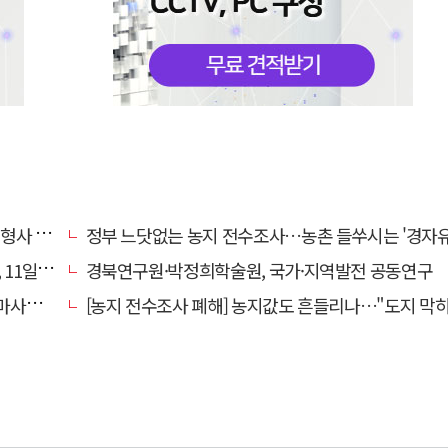
 영역"
정부 느닷없는 농지 전수조사…농촌 들쑤시는 '경자유전'의
일 재개
경북연구원·박정희학술원, 국가·지역발전 공동연구
 총력
[농지 전수조사 폐해] 농지값도 흔들리나…"도지 막히면 헐값 매물 나올 