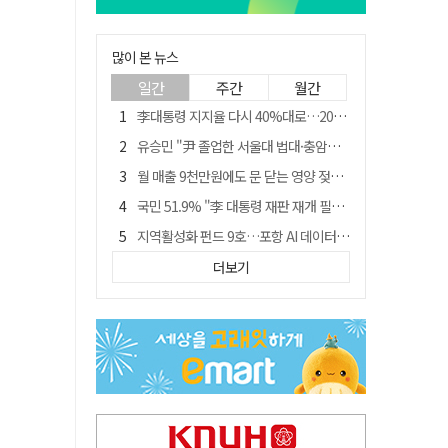
많이 본 뉴스
일간
주간
월간
李대통령 지지율 다시 40%대로…20대는 18.8%p 급락
유승민 "尹 졸업한 서울대 법대·충암고도 없애야"…李 육사 통합 직격
월 매출 9천만원에도 문 닫는 영양 젖소농장… "일할 사람이 없어"
국민 51.9% "李 대통령 재판 재개 필요하다"
지역활성화 펀드 9호…포항 AI 데이터센터에 6천억 투입
경북 영천시, 9월부터 11월까지 반값 여행 혜택 제공
더보기
아쉬운 태클
'솔리다임 IPO 추진설' SK하이닉스, 주가 9% 급락
경찰, 홍명보 선임 의혹 수사…대한축구협회 전격 압수수색
"김용민, 흑백논리로 세상 보는 듯" 검찰 내부서 지탄