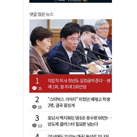
댓글 많은 뉴스
자발적 퇴사 청년도 실업급여 준다…생
애 1회, 월 최대 100만원
25
"스타벅스 가야지" 외쳤던 배재고 학생
2명, 결국 중징계
15
호남서 백지화된 댐 6곳 용수량 69만t…
반도체 클러스터 필요량 넘는다
12
[부산에도 밀리는 대구] 동성로 지나쳐