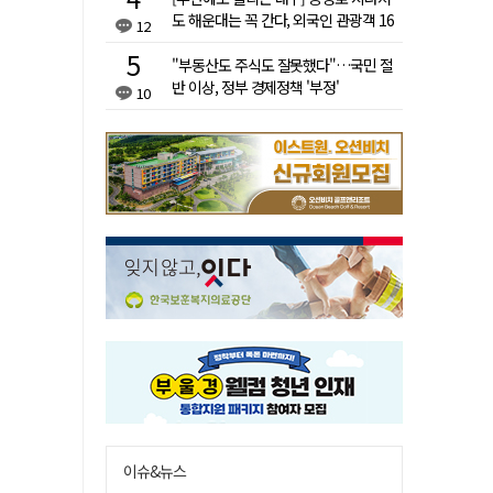
도 해운대는 꼭 간다, 외국인 관광객 16
12
배 차이
"부동산도 주식도 잘못했다"…국민 절
반 이상, 정부 경제정책 '부정'
10
이슈&뉴스