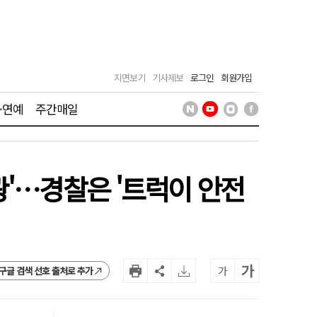
지면보기
기사제보
로그인
회원가입
·연예
주간매일
쾅'…경찰은 '트럭이 안전
가
가
구글 검색 선호 출처로 추가