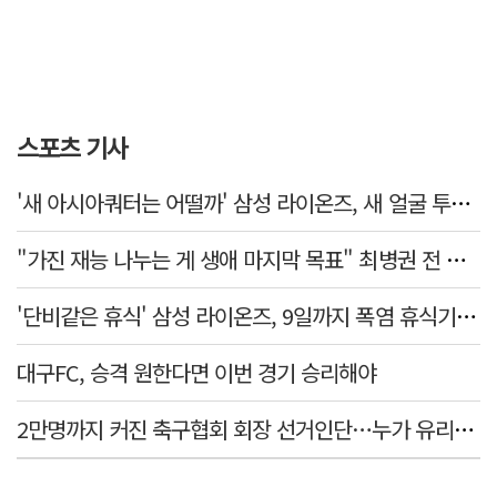
스포츠 기사
'새 아시아쿼터는 어떨까' 삼성 라이온즈, 새 얼굴 투수 미야모리 영입
"가진 재능 나누는 게 생애 마지막 목표" 최병권 전 대구체고 복싱 감독
'단비같은 휴식' 삼성 라이온즈, 9일까지 폭염 휴식기에 재정비
대구FC, 승격 원한다면 이번 경기 승리해야
2만명까지 커진 축구협회 회장 선거인단…누가 유리할까