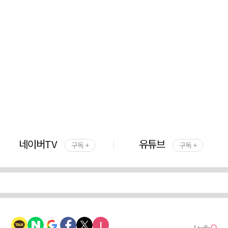
네이버TV
유튜브
구독 +
구독 +