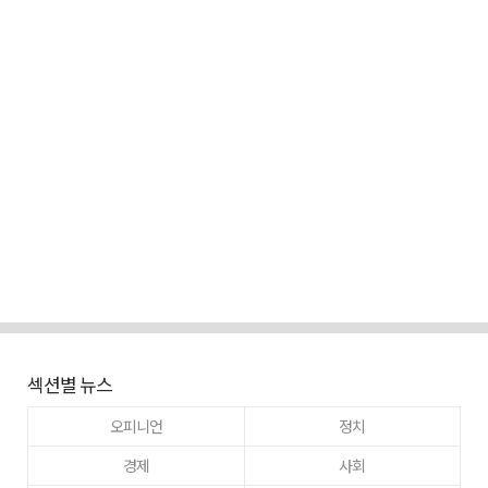
섹션별 뉴스
오피니언
정치
경제
사회