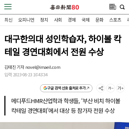
최신
오피니언
정치
사회
경제
국제
문화
스포츠
대구한의대 성인학습자, 하이볼 칵
테일 경연대회에서 전원 수상
김태진 기자
novel@imaeil.com
입력 2023-08-23 10:43:34
구글 검색 선호 출처로 추가
메디푸드HMR산업학과 학생들, ‘부산 비치 하이볼
칵테일 경연대회’에서 대상 등 참가자 전원 수상