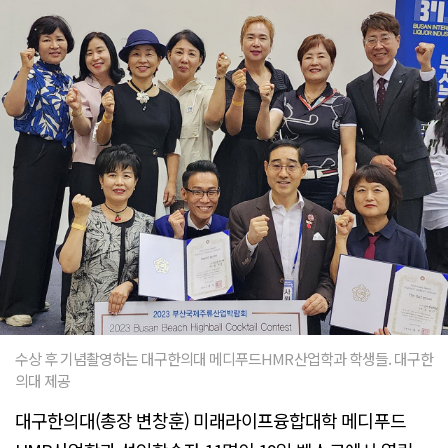
수상 후 기념촬영하는 대구한의대 메디푸드HMR산업학과 학생들. 대구한
의대 제공
대구한의대(총장 변창훈) 미래라이프융합대학 메디푸드