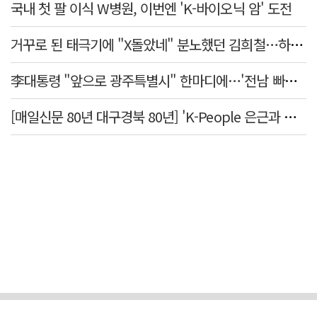
국내 첫 팔 이식 W병원, 이번엔 'K-바이오닉 암' 도전
거꾸로 된 태극기에 "X돌았네" 분노했던 김희철…하루만에 사과
李대통령 "앞으로 광주특별시" 한마디에…'전남 빠진 약칭' 논란 재점화
[매일신문 80년 대구경북 80년] 'K-People 은근과 끈기의 위대한 한국인' 사진전 둘러보기 <하>