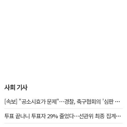
사회 기사
[속보] "공소시효가 문제"…경찰, 축구협회의 '심판 성접대' 수사 여부 검토한다
투표 끝나니 투표자 29% 줄었다…선관위 최종 집계서 수백명 '증발'