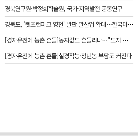
경북연구원·박정희학술원, 국가·지역발전 공동연구
경북도, '렛츠런파크 영천' 발판 말산업 확대…한국마사회 유치도 총력
[경자유전에 농촌 흔들]농지값도 흔들리나…"도지 막히면 헐값 매물 나올 수도"
[경자유전에 농촌 흔들]실경작농·청년농 부담도 커진다