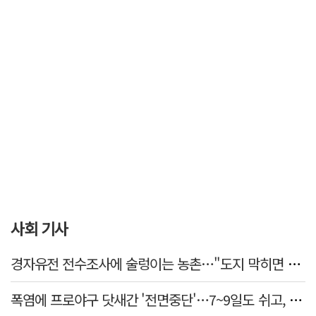
사회 기사
경자유전 전수조사에 술렁이는 농촌…"도지 막히면 농지값도 흔들"
폭염에 프로야구 닷새간 '전면중단'…7~9일도 쉬고, 11일 재개