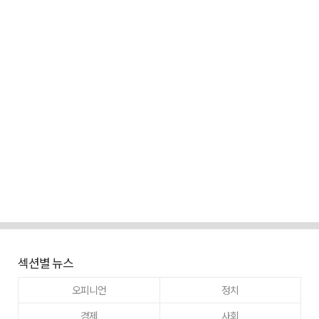
섹션별 뉴스
오피니언
정치
경제
사회