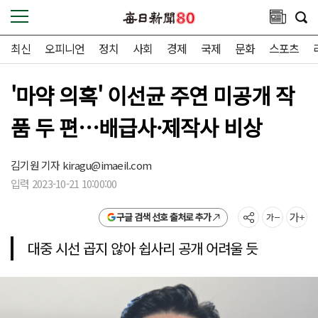
최신
오피니언
정치
사회
경제
국제
문화
스포츠
'마약 의혹' 이선균 주연 미공개 작
품 두 편…배급사·제작사 비상
김기원 기자
kiragu@imaeil.com
입력 2023-10-21 10:00:00
구글 검색 선호 출처로 추가
대중 시선 곱지 않아 쉽사리 공개 어려울 듯