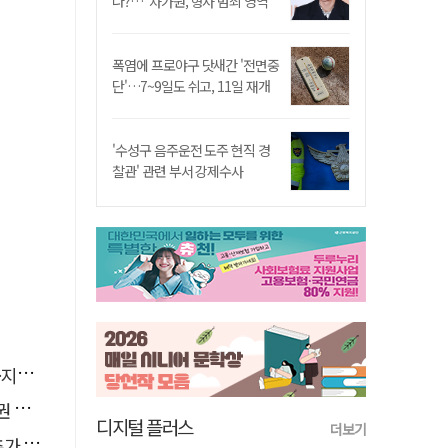
나?…"차가원, 형사 범죄 영역"
폭염에 프로야구 닷새간 '전면중
단'…7~9일도 쉬고, 11일 재개
'수성구 음주운전 도주 현직 경
찰관' 관련 부서 강제수사
운영
으로
디지털 플러스
더보기
수수색