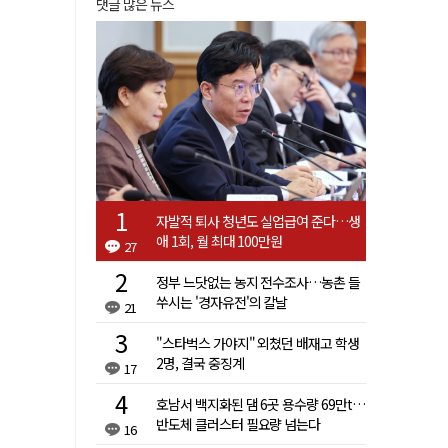
댓글 많은 뉴스
자발적 퇴사 청년도 실업급여 준다…생
애 1회, 월 최대 100만원
27
정부 느닷없는 농지 전수조사…농촌 들
쑤시는 '경자유전'의 칼날
21
"스타벅스 가야지" 외쳤던 배재고 학생
2명, 결국 중징계
17
호남서 백지화된 댐 6곳 용수량 69만t…
반도체 클러스터 필요량 넘는다
16