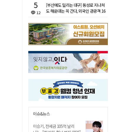
[부산에도 밀리는 대구] 동성로 지나쳐
도 해운대는 꼭 간다, 외국인 관광객 16
12
배 차이
이슈&뉴스
이승기, 전세금 105억 날리