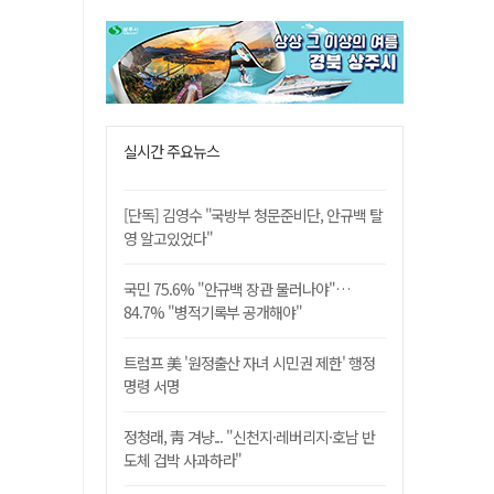
실시간 주요뉴스
[단독] 김영수 "국방부 청문준비단, 안규백 탈
영 알고있었다"
국민 75.6% "안규백 장관 물러나야"…
84.7% "병적기록부 공개해야"
트럼프 美 '원정출산 자녀 시민권 제한' 행정
명령 서명
정청래, 靑 겨냥... "신천지·레버리지·호남 반
도체 겁박 사과하라"