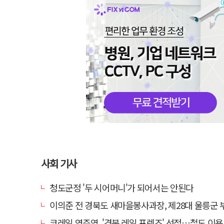
사회 기사
청도군정 '두 시어머니'가 되어서는 안된다
이의준 전 경북도 새마을봉사과장, 제28대 울릉군 부군
코레일 영주역, '경북 레일 프렌즈' 선정…철도 이용 우수고객 감사 행