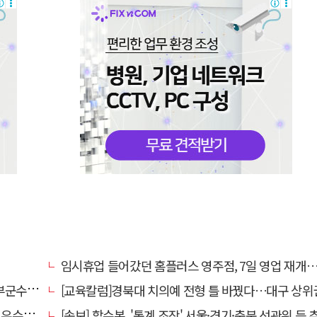
임시휴업 들어갔던 홈플러스 영주점, 7일 영업 재개…지하 1층만 
수 취임
[교육칼럼]경북대 치의예 전형 틀 바꿨다…대구 상위권 수시 지원 전략 '격랑' 속
사 마련
[속보] 합수본, '통계 조작' 서울·경기·충북 선관위 등 추가 압