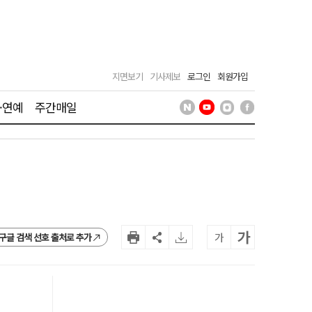
지면보기
기사제보
로그인
회원가입
·연예
주간매일
가
가
구글 검색 선호 출처로 추가