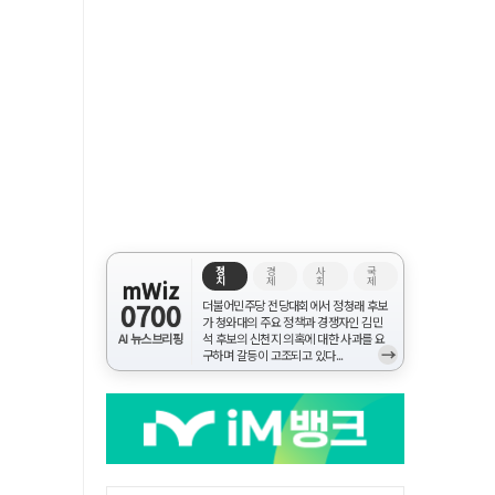
정
경
사
국
치
제
회
제
mWiz
0700
더불어민주당 전당대회에서 정청래 후보
가 청와대의 주요 정책과 경쟁자인 김민
AI 뉴스브리핑
석 후보의 신천지 의혹에 대한 사과를 요
→
구하며 갈등이 고조되고 있다...