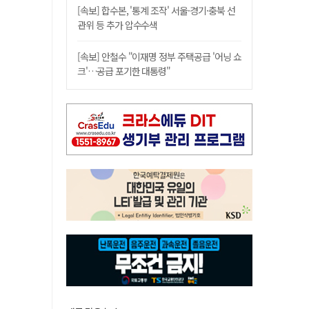
[속보] 합수본, '통계 조작' 서울·경기·충북 선
관위 등 추가 압수수색
[속보] 안철수 "이재명 정부 주택공급 '어닝 쇼
크'…공급 포기한 대통령"