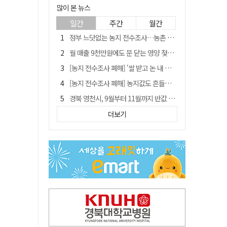
많이 본 뉴스
일간
주간
월간
정부 느닷없는 농지 전수조사…농촌 들쑤시는 '경자유전'의 칼날
월 매출 9천만원에도 문 닫는 영양 젖소농장… "일할 사람이 없어"
[농지 전수조사 폐해] '쌀 받고 논 내 준' 도지농 이제 어쩌나?
[농지 전수조사 폐해] 농지값도 흔들리나…"도지 막히면 헐값 매물 나올 수도"
경북 영천시, 9월부터 11월까지 반값 여행 혜택 제공
국민 51.9% "李 대통령 재판 재개 필요하다"
더보기
'솔리다임 IPO 추진설' SK하이닉스, 주가 9% 급락
아쉬운 태클
[농지 전수조사 폐해] 실경작농·청년농 부담도 커진다
김주수 전 의성군수 공덕비 결국 철거… 문화재법 위반 원상복구