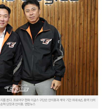
지를 튼다. 프로야구 한화 이글스 구단은 안치홍과 계약 기간 최대 6년, 총액 72억
 손혁 단장과 안치홍. 연합뉴스