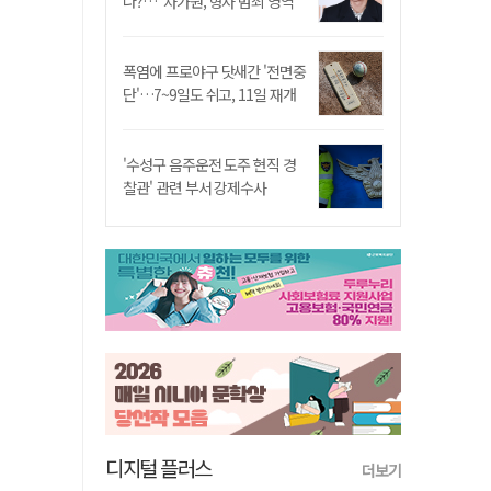
나?…"차가원, 형사 범죄 영역"
폭염에 프로야구 닷새간 '전면중
단'…7~9일도 쉬고, 11일 재개
'수성구 음주운전 도주 현직 경
찰관' 관련 부서 강제수사
디지털 플러스
더보기