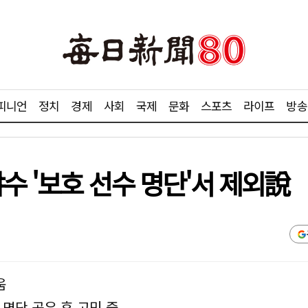
피니언
정치
경제
사회
국제
문화
스포츠
라이프
방송
야수 '보호 선수 명단'서 제외說
움
 명단 공유 후 고민 중