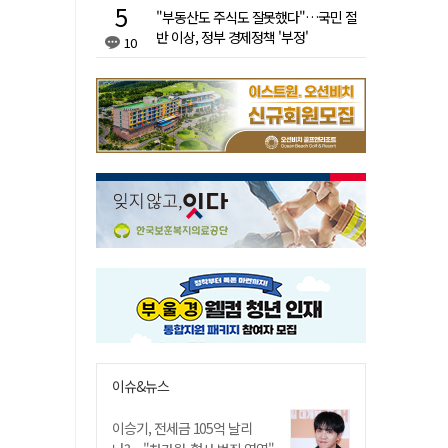
"부동산도 주식도 잘못했다"…국민 절
반 이상, 정부 경제정책 '부정'
10
이슈&뉴스
이승기, 전세금 105억 날리