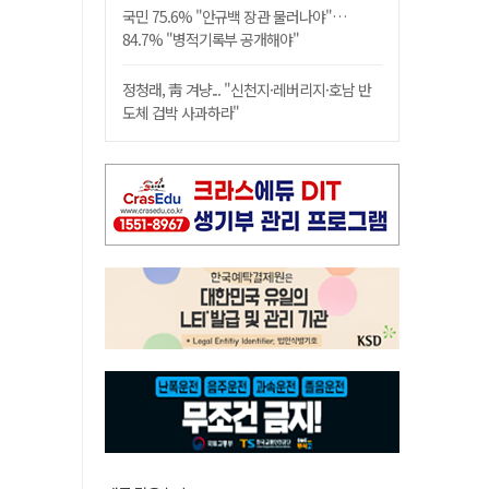
국민 75.6% "안규백 장관 물러나야"…
84.7% "병적기록부 공개해야"
정청래, 靑 겨냥... "신천지·레버리지·호남 반
도체 겁박 사과하라"