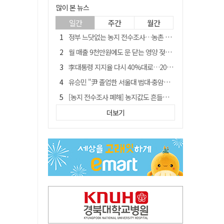
많이 본 뉴스
일간
주간
월간
정부 느닷없는 농지 전수조사…농촌 들쑤시는 '경자유전'의 칼날
월 매출 9천만원에도 문 닫는 영양 젖소농장… "일할 사람이 없어"
李대통령 지지율 다시 40%대로…20대는 18.8%p 급락
유승민 "尹 졸업한 서울대 법대·충암고도 없애야"…李 육사 통합 직격
[농지 전수조사 폐해] 농지값도 흔들리나…"도지 막히면 헐값 매물 나올 수도"
지역활성화 펀드 9호…포항 AI 데이터센터에 6천억 투입
더보기
국민 51.9% "李 대통령 재판 재개 필요하다"
경북 영천시, 9월부터 11월까지 반값 여행 혜택 제공
[농지 전수조사 폐해] '쌀 받고 논 내 준' 도지농 이제 어쩌나?
아쉬운 태클