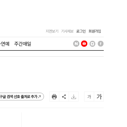
지면보기
기사제보
로그인
회원가입
·연예
주간매일
가
가
구글 검색 선호 출처로 추가