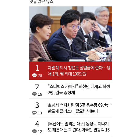
댓글 많은 뉴스
자발적 퇴사 청년도 실업급여 준다…생
애 1회, 월 최대 100만원
26
"스타벅스 가야지" 외쳤던 배재고 학생
2명, 결국 중징계
16
호남서 백지화된 댐 6곳 용수량 69만t…
반도체 클러스터 필요량 넘는다
13
[부산에도 밀리는 대구] 동성로 지나쳐
도 해운대는 꼭 간다, 외국인 관광객 16
12
배 차이