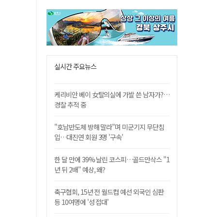
실시간 주요뉴스
케리비안 베이 女탈의실에 가발 쓴 남자가?…
경찰 추적 중
"호남반도체 방해 말라"며 미군기지 무단침
입…대진연 회원 3명 '구속'
한 달 만에 39% 날린 코스피…골드만삭스 "1
년 뒤 2배" 예상, 왜?
축구협회, 15년 전 월드컵 예선 외국인 심판
등 10여명에 '성 접대'