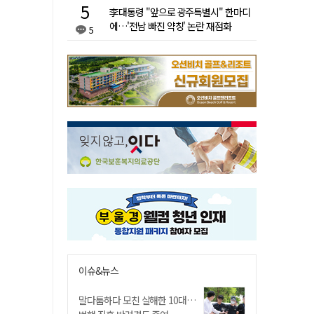
李대통령 "앞으로 광주특별시" 한마디
에…'전남 빠진 약칭' 논란 재점화
5
이슈&뉴스
말다툼하다 모친 살해한 10대…