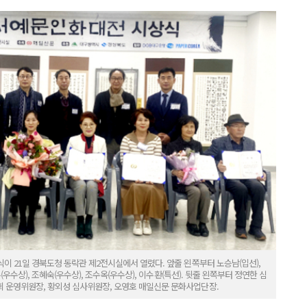
이 21일 경북도청 동락관 제2전시실에서 열렸다. 앞줄 왼쪽부터 노승남(입선),
(우수상), 조혜숙(우수상), 조수옥(우수상), 이수환(특선). 뒷줄 왼쪽부터 정연한 심
 운영위원장, 황외성 심사위원장, 오영호 매일신문 문화사업단장.