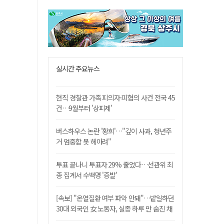
실시간 주요뉴스
현직 경찰관 가족 피의자·피혐의 사건 전국 45
건…9월부터 '상피제'
버스하우스 논란 '황희'…"깊이 사과, 청년주
거 엄중함 못 헤아려"
투표 끝나니 투표자 29% 줄었다…선관위 최
종 집계서 수백명 '증발'
[속보] "온열질환 여부 파악 안돼"…밭일하던
30대 외국인 女 노동자, 실종 하루 만 숨진 채
발견