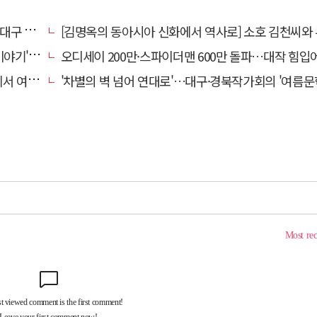
첫 공연
[김명옥의 동아시아 신화에서 역사로] 소호 김천씨와 투후 김일제는 신라 왕실의 
' 개최
오디세이 200만·스파이더맨 600만 돌파…대작 힘입어 여름 극장·서점가 '
즐겨볼까
'차별의 벽 넘어 연대로'…대구·경북작가회의 '여름문학제' 