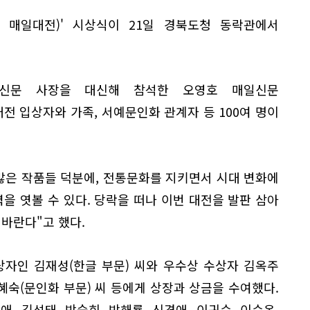
하 매일대전)' 시상식이 21일 경북도청 동락관에서
신문 사장을 대신해 참석한 오영호 매일신문
 입상자와 가족, 서예문인화 관계자 등 100여 명이
많은 작품들 덕분에, 전통문화를 지키면서 시대 변화에
 엿볼 수 있다. 당락을 떠나 이번 대전을 발판 삼아
 바란다"고 했다.
상자인 김재성(한글 부문) 씨와 우수상 수상자 김옥주
 조혜숙(문인화 부문) 씨 등에게 상장과 상금을 수여했다.
, 김석태, 박숙희, 박해룡, 신경애, 이귀순, 이순옥,