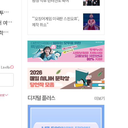
범행 직후 반려견도 죽여
조상
"'오징어게임 미국판 스핀오프',
웃음'
제작 취소"
개최
디지털 플러스
더보기