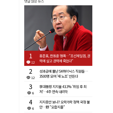
댓글 많은 뉴스
홍준표, 한동훈 맹폭…"조선제일껌, 권
력에 살고 권력에 죽었다"
12
성과급에 뿔난 SK하이닉스 직원들…
3500명 모여 '새 노조' 만든다
12
李대통령 지지율 43.3% '취임 후 최
저'…4주 연속 내리막
6
지지층만 보나? 오락가락 정책 국정 불
안…野 "오합지졸"
6