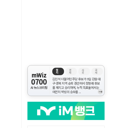
정
경
사
국
치
제
회
제
mWiz
0700
김민석 더불어민주당 후보가 9일 강원·대
구·경북 지역 순회 경선에서 정청래 후보
AI 뉴스브리핑
를 제치고 승리하며, 누적 득표율에서는
→
여전히 박빙의 승부를 ...