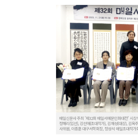
매일신문사 주최 '제32회 매일서예문인화대전' 시상식
정해리(입선), 강선애(초대작가), 김재성(대상), 김옥주
사위원, 이종훈 대구서학회장, 정성석 매일초대작가회