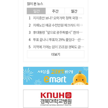
많이 본 뉴스
일간
주간
월간
지지층만 보나? 오락가락 정책 국정 불안…野 "오합지졸"
치매노인 예금 수천만원 체크카드 이용해 빼돌린 70대 간병인, 집행유예
李대통령 "앞으로 광주특별시" 한마디에…'전남 빠진 약칭' 논란 재점화
투표 끝나니 투표자 29% 줄었다…선관위 최종 집계서 수백명 '증발'
지역에 기여는 없이 15조원 경북도 금고 눈독 들이는 대형銀
[여권 국정 운영 난맥상] 그때 그때 다른 규제 완화
더보기
[매일희평] 이들 중 어떤 시술은 7시간 반 걸렸다고 자랑질
나마디 조엘진, 남자 육상 100ｍ 비공인 한국신기록 타이 작성
李대통령 지지율 43.3% '취임 후 최저'…4주 연속 내리막
삼프로TV 46만건 정보 털렸다…계좌·카드정보까지 유출