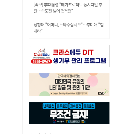
[속보] 李대통령 "메가프로젝트 동시다발 추
진…속도전 넘어 전격전"
정청래 "어머니, 도와주십시오"…추미애 "힘
내라"