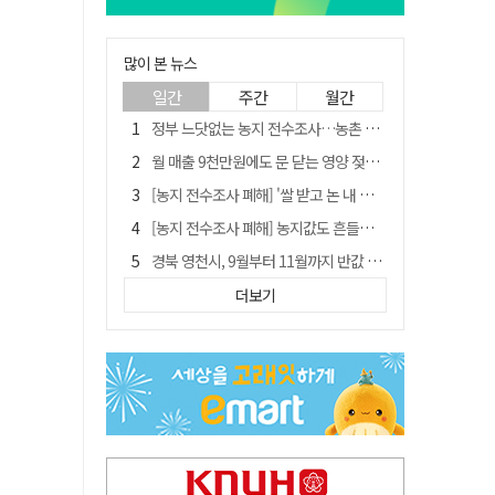
많이 본 뉴스
일간
주간
월간
정부 느닷없는 농지 전수조사…농촌 들쑤시는 '경자유전'의 칼날
월 매출 9천만원에도 문 닫는 영양 젖소농장… "일할 사람이 없어"
[농지 전수조사 폐해] '쌀 받고 논 내 준' 도지농 이제 어쩌나?
[농지 전수조사 폐해] 농지값도 흔들리나…"도지 막히면 헐값 매물 나올 수도"
경북 영천시, 9월부터 11월까지 반값 여행 혜택 제공
'솔리다임 IPO 추진설' SK하이닉스, 주가 9% 급락
더보기
국민 51.9% "李 대통령 재판 재개 필요하다"
[농지 전수조사 폐해] 실경작농·청년농 부담도 커진다
TK신공항 참여 주저한 LH, 광주군공항 사업에는 앞장
아쉬운 태클