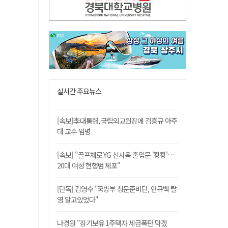
실시간 주요뉴스
[속보]李대통령, 국립외교원장에 김흥규 아주
대 교수 임명
[속보] "골프채로 YG 신사옥 출입문 '쾅쾅'…
20대 여성 현행범 체포"
[단독] 김영수 "국방부 청문준비단, 안규백 탈
영 알고있었다"
나경원 "장기보유 1주택자 세금폭탄 막겠