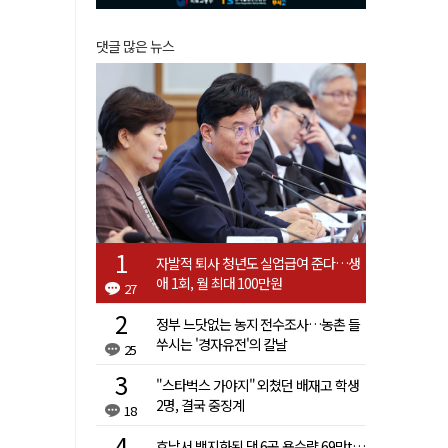
댓글 많은 뉴스
자발적 퇴사 청년도 실업급여 준다…생
애 1회, 월 최대 100만원
27
정부 느닷없는 농지 전수조사…농촌 들
쑤시는 '경자유전'의 칼날
25
"스타벅스 가야지" 외쳤던 배재고 학생
2명, 결국 중징계
18
호남서 백지화된 댐 6곳 용수량 69만t…