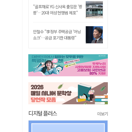
"골프채로 YG 신사옥 출입문 '쾅
쾅'…20대 여성 현행범 체포"
안철수 "李정부 주택공급 '어닝
쇼크'…공급 포기한 대통령"
디지털 플러스
더보기