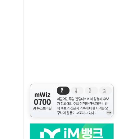
정
경
사
국
치
제
회
제
mWiz
0700
더불어민주당 전당대회에서 정청래 후보
가 청와대의 주요 정책과 경쟁자인 김민
AI 뉴스브리핑
석 후보의 신천지 의혹에 대한 사과를 요
→
구하며 갈등이 고조되고 있다...