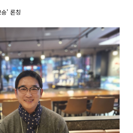
숑' 론칭