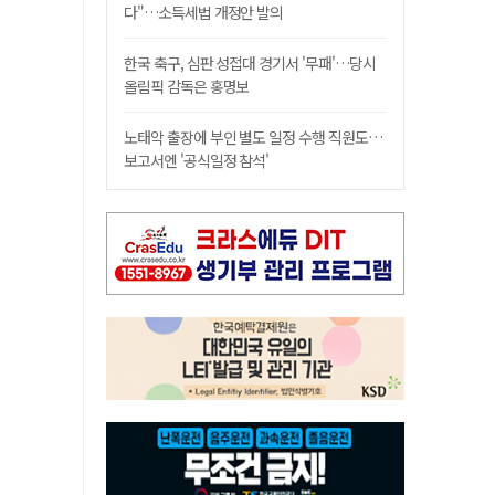
다"…소득세법 개정안 발의
한국 축구, 심판 성접대 경기서 '무패'…당시
올림픽 감독은 홍명보
노태악 출장에 부인 별도 일정 수행 직원도…
보고서엔 '공식일정 참석'