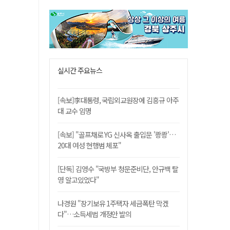
실시간 주요뉴스
[속보]李대통령, 국립외교원장에 김흥규 아주
대 교수 임명
[속보] "골프채로 YG 신사옥 출입문 '쾅쾅'…
20대 여성 현행범 체포"
[단독] 김영수 "국방부 청문준비단, 안규백 탈
영 알고있었다"
나경원 "장기보유 1주택자 세금폭탄 막겠
다"…소득세법 개정안 발의