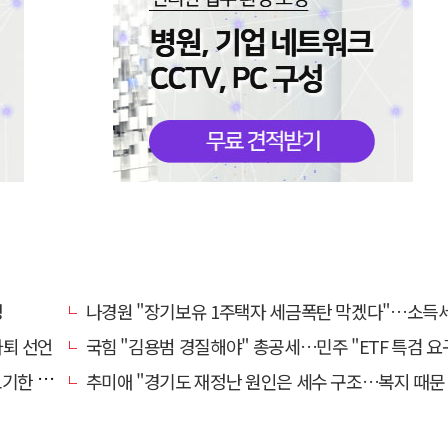
명
나경원 "장기보유 1주택자 세금폭탄 막겠다"…소득세법 개정안
사퇴 선언
국힘 "김용범 경질해야" 총공세…민주 "ETF 특검 요구는 마타
대통령"
추미애 "경기도 재정난 원인은 세수 구조…복지 때문