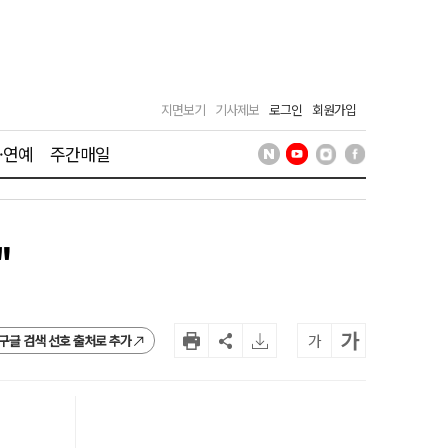
지면보기
기사제보
로그인
회원가입
·연예
주간매일
"
가
가
구글 검색 선호 출처로 추가