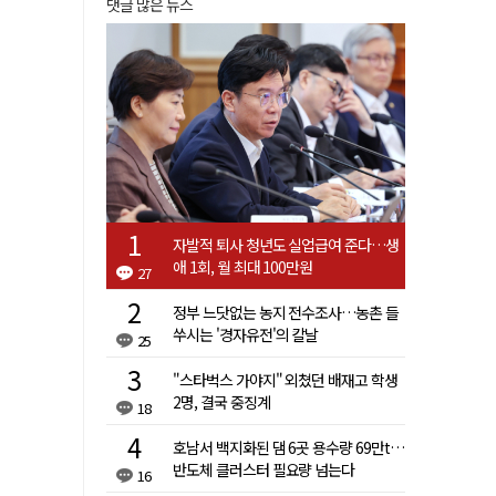
댓글 많은 뉴스
자발적 퇴사 청년도 실업급여 준다…생
애 1회, 월 최대 100만원
27
정부 느닷없는 농지 전수조사…농촌 들
쑤시는 '경자유전'의 칼날
25
"스타벅스 가야지" 외쳤던 배재고 학생
2명, 결국 중징계
18
호남서 백지화된 댐 6곳 용수량 69만t…
반도체 클러스터 필요량 넘는다
16