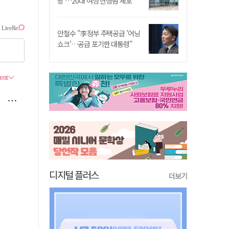
쾅'…20대 여성 현행범 체포"
안철수 "李정부 주택공급 '어닝
쇼크'…공급 포기한 대통령"
디지털 플러스
더보기