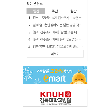
많이 본 뉴스
일간
주간
월간
정부 느닷없는 농지 전수조사…농촌 들쑤시는 '경자유전'의 칼날
월 매출 9천만원에도 문 닫는 영양 젖소농장… "일할 사람이 없어"
[농지 전수조사 폐해] '쌀 받고 논 내 준' 도지농 이제 어쩌나?
[농지 전수조사 폐해] 농지값도 흔들리나…"도지 막히면 헐값 매물 나올 수도"
경북 영천시, 9월부터 11월까지 반값 여행 혜택 제공
'솔리다임 IPO 추진설' SK하이닉스, 주가 9% 급락
더보기
국민 51.9% "李 대통령 재판 재개 필요하다"
[농지 전수조사 폐해] 실경작농·청년농 부담도 커진다
TK신공항 참여 주저한 LH, 광주군공항 사업에는 앞장
아쉬운 태클