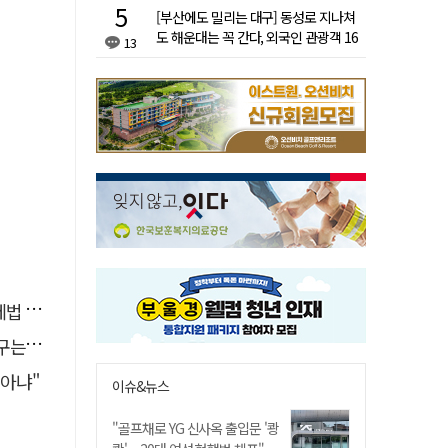
[부산에도 밀리는 대구] 동성로 지나쳐
도 해운대는 꼭 간다, 외국인 관광객 16
13
배 차이
 발의
도어"
 아냐"
이슈&뉴스
"골프채로 YG 신사옥 출입문 '쾅