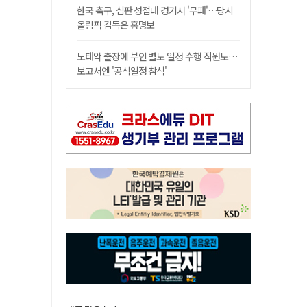
한국 축구, 심판 성접대 경기서 '무패'…당시
올림픽 감독은 홍명보
노태악 출장에 부인 별도 일정 수행 직원도…
보고서엔 '공식일정 참석'