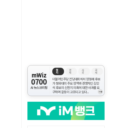
정
경
사
국
치
제
회
제
mWiz
0700
더불어민주당 전당대회에서 정청래 후보
가 청와대의 주요 정책과 경쟁자인 김민
AI 뉴스브리핑
석 후보의 신천지 의혹에 대한 사과를 요
→
구하며 갈등이 고조되고 있다...