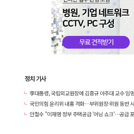
정치 기사
李대통령, 국립외교원장에 김흥규 아주대 교수 임
국민의힘 윤리위 내홍 격화…부위원장·위원 동반 
안철수 "이재명 정부 주택공급 '어닝 쇼크'…공급 포기한 