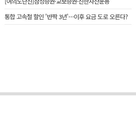
[여의도단신]삼성증권·교보증권·신한자산운용
통합 고속철 할인 '반짝 3년'…이후 요금 도로 오른다?