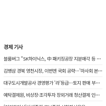
경제 기사
블룸버그 "SK하이닉스, 中 패키징공장 지분매각 등 검토"
김병삼 경북 영천시장, 이번엔 국회 공략…'마사회 본사 이전·광역교통망 확충' 요청
대구도시개발공사 경영평가 '라'등급…토지 판매 부진에 1년 만에 두 단계 '뚝'
예탁결제원, 비상장·조각투자 장외거래 청산결제 인프라 구축 착수…연내 가동