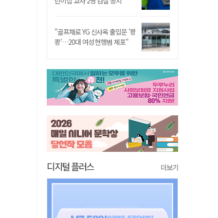
린이집 교사 2명 검찰 송치
"골프채로 YG 신사옥 출입문 '쾅
쾅'…20대 여성 현행범 체포"
디지털 플러스
더보기