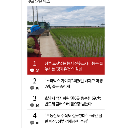
댓글 많은 뉴스
정부 느닷없는 농지 전수조사…농촌 들
쑤시는 '경자유전'의 칼날
28
"스타벅스 가야지" 외쳤던 배재고 학생
2명, 결국 중징계
18
호남서 백지화된 댐 6곳 용수량 69만t…
반도체 클러스터 필요량 넘는다
16
"부동산도 주식도 잘못했다"…국민 절
반 이상, 정부 경제정책 '부정'
10