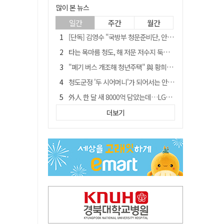
많이 본 뉴스
일간
주간
월간
[단독] 김영수 "국방부 청문준비단, 안규백 탈영 알고있었다"
타는 목마름 청도, 해 저문 저수지 둑에 군수가 서 있었다
"폐기 버스 개조해 청년주택" 與 황희…'딸 학비는 年 4200만원'
청도군정 '두 시어머니'가 되어서는 안된다
外人 한 달 새 8000억 담았는데…LG이노텍 목표주가는 왜 엇갈릴까
임시휴업 들어갔던 홈플러스 영주점, 7일 영업 재개…지하 1층만 운영
더보기
신세계사이먼, 대구 아울렛 토지매매 계약 체결… 사업 본궤도
SK하이닉스, 주당 375원 분기 배당 공시…"3분기 중 주주환원 방안 확정"
이의준 전 경북도 새마을봉사과장, 제28대 울릉군 부군수 취임
"상법개정해도 주주가 '봉'"…하이닉스 솔리다임 상장설에 술렁[개미와글와글]