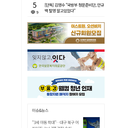
[단독] 김영수 "국방부 청문준비단, 안규
백 탈영 알고있었다"
9
이슈&뉴스
"3세 아동 학대"…대구 북구 어