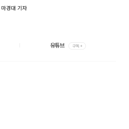
 마경대 기자
유튜브
구독 +