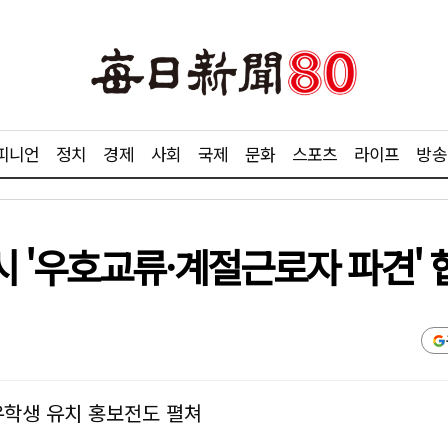
피니언
정치
경제
사회
국제
문화
스포츠
라이프
방송
 '우호교류·계절근로자 파견' 
학생 유치 홍보전도 펼쳐