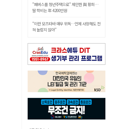
"폐버스를 청년주택으로" 제안한 與 황희…
딸 학비는 年 4200만원
"이란 모즈타바 매우 위독…언제 사망해도 전
혀 놀랍지 않아"