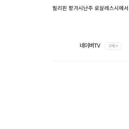
필리핀 팡가시난주 로살레스시에서
네이버TV
구독 +