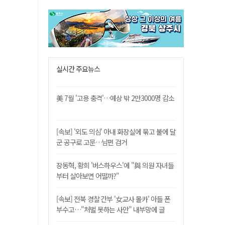
실시간 주요뉴스
美 7월 '고용 충격'…예상 밖 2만3000명 감소
[속보] '외도 의심' 아내 화장실에 묶고 불에 달
군 공구로 고문…남편 검거
장동혁, 황희 '버스하우스'에 "與 의원 자녀들
부터 살아보면 어떨까?"
[속보] 전북 경찰 간부 '女교사 몰카' 아들 폰
부수고…"처벌 못하는 사안" 내부망에 글