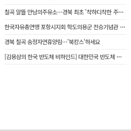
칠곡 알뜰 만남의주유소…경북 최초 '착하디착한 주유소' 선정
한국자유총연맹 포항시지회 학도의용군 전승기념관 방문
경북 칠곡 송정자연휴양림…'북캉스'하세요
[김용삼의 한국 반도체 비하인드] 대한민국 반도체 신화의 출발