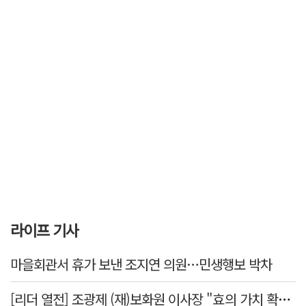
라이프 기사
마을회관서 휴가 보낸 조지연 의원…민생행보 박차
[리더 열전] 조광제 (재)보화원 이사장 "효의 가치 확산 위해 젊은층 참여 이끌어낼 것"