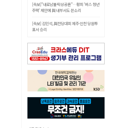
[속보]"내로남불·탁상공론"…황희 '버스 청년
주택' 제안에 與 내부서도 쓴소리
[속보] 김민석, 與전당대회 제주·인천 당원투
표서 승리