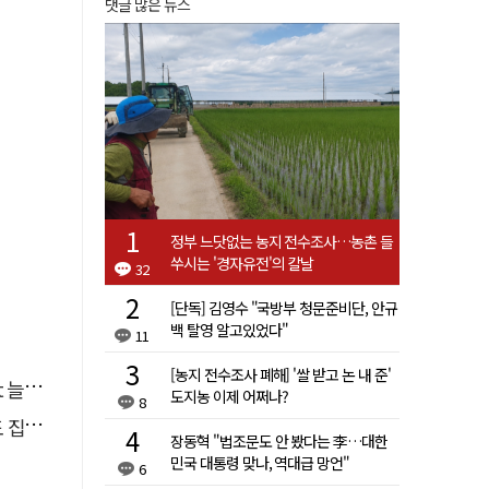
댓글 많은 뉴스
정부 느닷없는 농지 전수조사…농촌 들
쑤시는 '경자유전'의 칼날
32
[단독] 김영수 "국방부 청문준비단, 안규
백 탈영 알고있었다"
11
[농지 전수조사 폐해] '쌀 받고 논 내 준'
달라"
도지농 이제 어쩌나?
8
행유예
장동혁 "법조문도 안 봤다는 李…대한
민국 대통령 맞나, 역대급 망언"
6