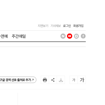
지면보기
기사제보
로그인
회원가입
·연예
주간매일
가
가
구글 검색 선호 출처로 추가