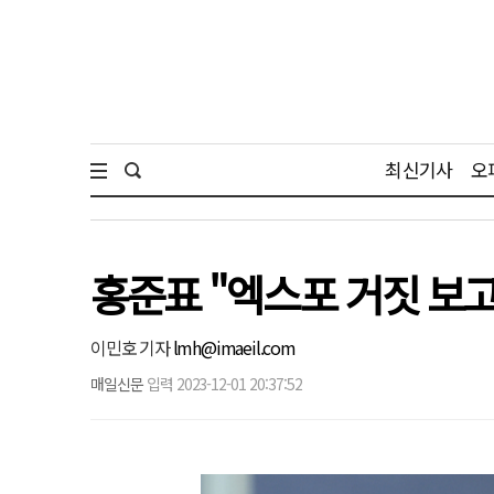
최신기사
오
홍준표 "엑스포 거짓 보
이민호 기자
lmh@imaeil.com
매일신문
입력 2023-12-01 20:37:52