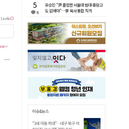
유승민 "尹 졸업한 서울대 법대·충암고
도 없애야"…李 육사 통합 직격
6
이슈&뉴스
"3세 아동 학대"…대구 북구 어