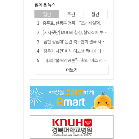
많이 본 뉴스
일간
주간
월간
홍준표, 한동훈 맹폭…"조선제일껌, 권력에 살고 권력에 죽었다"
[시사뒷담] MOU의 함정, 협약식이 투자 확정은 아니긴 해
'심판 성접대' 논란 축구협회 결국 사과…"깊이 반성, 쇄신하겠다"
'장윤기 사건' 피해 여고생 돕다가 다친 고교생, 의상자 인정
"내로남불·탁상공론"…황희 '버스 청년주택' 제안에 與 내부서도 쓴소리
"경로당 통장에 비밀번호가 적혀 있다"…전국 돌며 경로당 13곳 턴 30대 구속
더보기
휠체어 환자 발로 밀어 숨지게 한 70대 간병인…2심도 집행유예
예안향교 대성전, '국가지정 보물로 지정'
"침대에 결박, 탈진"…평생 교회서 산 11세 남아, 병원 이송 끝 숨져
거동 불편 모녀 덮친 새벽 화재…90대 어머니·60대 딸 숨져