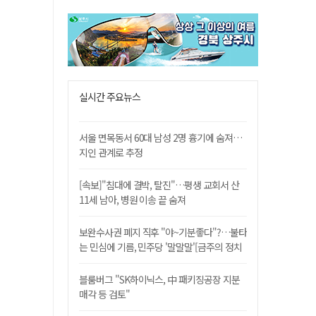
실시간 주요뉴스
서울 면목동서 60대 남성 2명 흉기에 숨져…
지인 관계로 추정
[속보]"침대에 결박, 탈진"…평생 교회서 산
11세 남아, 병원 이송 끝 숨져
보완수사권 폐지 직후 "야~기분좋다"?…불타
는 민심에 기름, 민주당 '말말말'[금주의 정치
舌전]
블룸버그 "SK하이닉스, 中 패키징공장 지분
매각 등 검토"