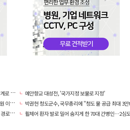
로 추정
예안향교 대성전, '국가지정 보물로 지정'
끝 숨져
박권현 청도군수, 국무총리에 "청도 물 공급 최대 3만t 늘려
대 구속
휠체어 환자 발로 밀어 숨지게 한 70대 간병인…2심도 집