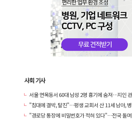
사회 기사
서울 면목동서 60대 남성 2명 흉기에 숨져…지인 관계
"침대에 결박, 탈진"…평생 교회서 산 11세 남아, 병원 이송 
"경로당 통장에 비밀번호가 적혀 있다"…전국 돌며 경로당 13곳 턴 30