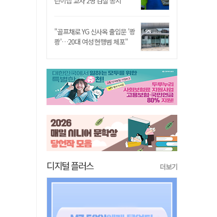
린이집 교사 2명 검찰 송치
"골프채로 YG 신사옥 출입문 '쾅
쾅'…20대 여성 현행범 체포"
디지털 플러스
더보기