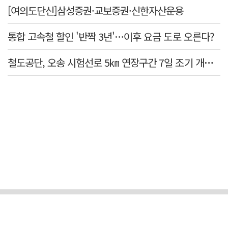
[여의도단신]삼성증권·교보증권·신한자산운용
통합 고속철 할인 '반짝 3년'…이후 요금 도로 오른다?
철도공단, 오송 시험선로 5㎞ 연장구간 7일 조기 개통…LA 메트로 사업 지원