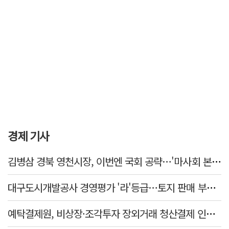
경제 기사
김병삼 경북 영천시장, 이번엔 국회 공략…'마사회 본사 이전·광역교통망 확충' 요청
대구도시개발공사 경영평가 '라'등급…토지 판매 부진에 1년 만에 두 단계 '뚝'
예탁결제원, 비상장·조각투자 장외거래 청산결제 인프라 구축 착수…연내 가동