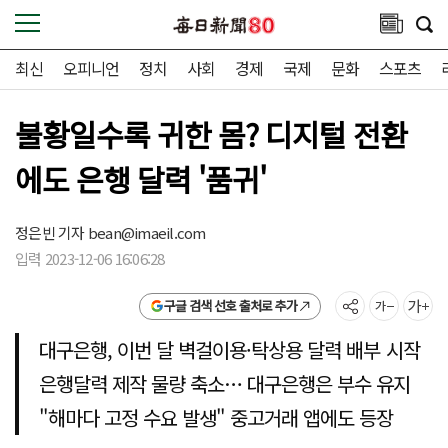
최신
오피니언
정치
사회
경제
국제
문화
스포츠
불황일수록 귀한 몸? 디지털 전환
에도 은행 달력 '품귀'
정은빈 기자
bean@imaeil.com
입력 2023-12-06 16:06:28
구글 검색 선호 출처로 추가
대구은행, 이번 달 벽걸이용·탁상용 달력 배부 시작
은행달력 제작 물량 축소… 대구은행은 부수 유지
"해마다 고정 수요 발생" 중고거래 앱에도 등장