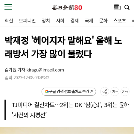
최신
오피니언
정치
사회
경제
국제
문화
스포츠
박재정 '헤어지자 말해요' 올해 노
래방서 가장 많이 불렀다
김기원 기자
kiragu@imaeil.com
입력 2023-12-08 09:49:42
구글 검색 선호 출처로 추가
TJ미디어 결산차트…2위는 DK ‘심(心)', 3위는 윤하
'사건의 지평선’