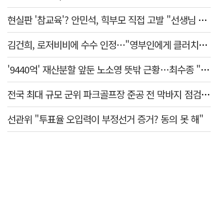
현실판 '참교육'? 안민석, 힉부모 직접 고발 "선생님 협박 용납 못 해"
김건희, 로저비비에 수수 인정…"영부인에게 클러치백 필수품"
'9440억' 재산분할 앞둔 노소영 뜻밖 근황…최수종 "귀한 발걸음 감사"
전국 최대 규모 군위 파크골프장 준공 전 막바지 점검…공정률 85%
선관위 "투표율 오입력이 부정선거 증거? 동의 못 해"