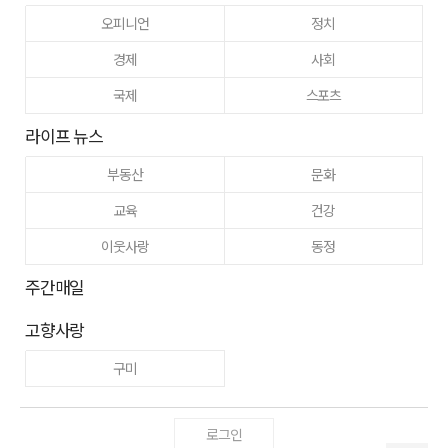
오피니언
정치
경제
사회
국제
스포츠
라이프 뉴스
부동산
문화
교육
건강
이웃사랑
동정
주간매일
고향사랑
구미
로그인