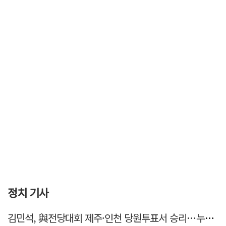
정치 기사
김민석, 與전당대회 제주·인천 당원투표서 승리…누적 득표는 '초박빙'