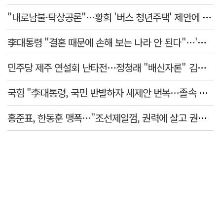
"내로남불·탁상공론"…황희 '버스 청년주택' 제안에 與 내부서도 쓴소리
李대통령 "결혼 때문에 손해 보는 나라 안 된다"…'결혼 페널티' 22개 손본다
민주당 제주 연설회 난타전…정청래 "배신자론" 김민석 "관리 무능"
국힘 "李대통령, 국민 반발하자 세제안 번복…졸속 국정 즉각 중단"
홍준표, 한동훈 맹폭…"조선제일껌, 권력에 살고 권력에 죽었다"