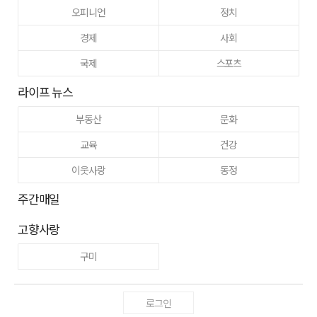
오피니언
정치
경제
사회
국제
스포츠
라이프 뉴스
부동산
문화
교육
건강
이웃사랑
동정
주간매일
고향사랑
구미
로그인