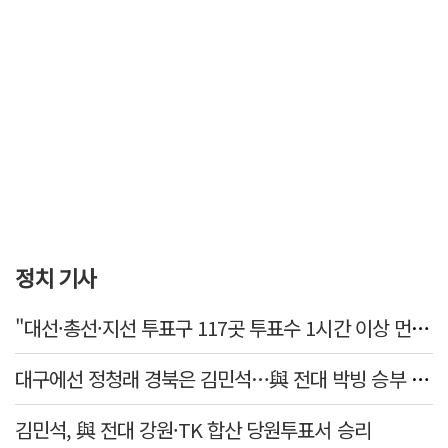
정치 기사
"대선·총선·지선 투표구 117곳 투표수 1시간 이상 먼저 입력"
대구에선 정청래 경북은 김민석…與 전대 박빙 승부 이어간다
김민석, 與 전대 강원·TK 합산 당원투표서 승리