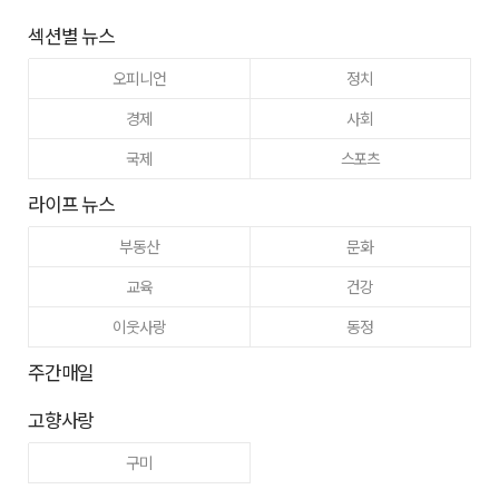
섹션별 뉴스
오피니언
정치
경제
사회
국제
스포츠
라이프 뉴스
부동산
문화
교육
건강
이웃사랑
동정
주간매일
고향사랑
구미