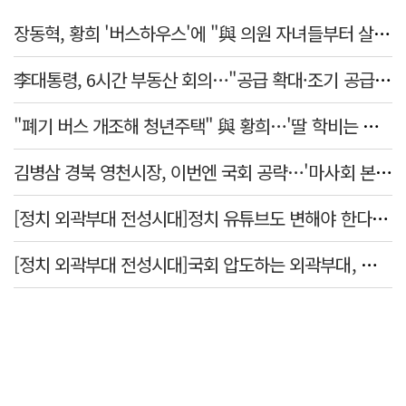
장동혁, 황희 '버스하우스'에 "與 의원 자녀들부터 살아보면 어떨까?"
李대통령, 6시간 부동산 회의…"공급 확대·조기 공급 과감히 실천"
"폐기 버스 개조해 청년주택" 與 황희…'딸 학비는 年 4200만원'
김병삼 경북 영천시장, 이번엔 국회 공략…'마사회 본사 이전·광역교통망 확충' 요청
[정치 외곽부대 전성시대]정치 유튜브도 변해야 한다 "화합과 존중"
[정치 외곽부대 전성시대]국회 압도하는 외곽부대, 목소리 왜 커지나?