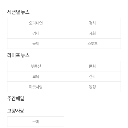
섹션별 뉴스
오피니언
정치
경제
사회
국제
스포츠
라이프 뉴스
부동산
문화
교육
건강
이웃사랑
동정
주간매일
고향사랑
구미