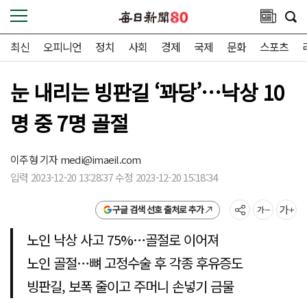
최신
오피니언
정치
사회
경제
국제
문화
스포츠
눈 내리는 빙판길 ‘꽈당’…낙상 10
명 중 7명 골절
이주형 기자
medi@imaeil.com
입력 2023-12-20 13:28:37 수정 2023-12-20 15:18:34
구글 검색 선호 출처로 추가
노인 낙상 사고 75%…골절로 이어져
노인 골절…뼈 고정수술 후 각종 후유증도
빙판길, 보폭 줄이고 주머니 손넣기 금물