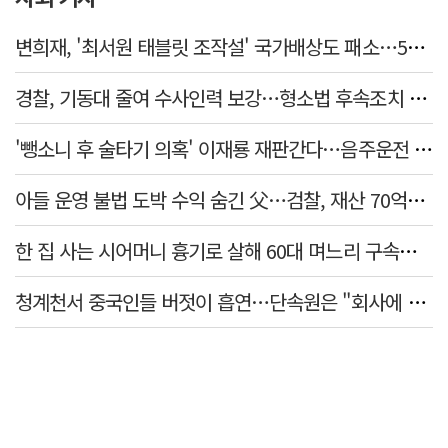
변희재, '최서원 태블릿 조작설' 국가배상도 패소…5천만원 청구 기각
경찰, 기동대 줄여 수사인력 보강…형소법 후속조치 본격화
'뺑소니 후 술타기 의혹' 이재룡 재판간다…음주운전 혐의 제외
아들 운영 불법 도박 수익 숨긴 父…검찰, 재산 70억원 몰수
한 집 사는 시어머니 흉기로 살해 60대 며느리 구속…범행 동기는
청계천서 중국인들 버젓이 흡연…단속원은 "회사에 알려라" 딴청