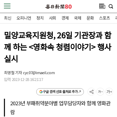
최신
오피니언
정치
사회
경제
국제
문화
스포츠
밀양교육지원청, 26일 기관장과 함
께 하는 <영화속 청렴이야기> 행사
실시
최영철 기자
cyc07@imaeil.com
입력 2023-12-28 16:21:17
구글 검색 선호 출처로 추가
2023년 부패취약분야별 업무담당자와 함께 영화관
람