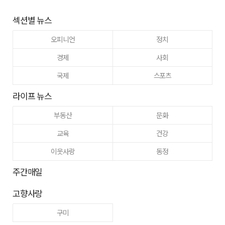
섹션별 뉴스
오피니언
정치
경제
사회
국제
스포츠
라이프 뉴스
부동산
문화
교육
건강
이웃사랑
동정
주간매일
고향사랑
구미