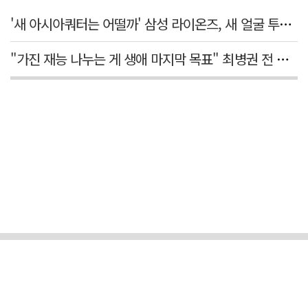
'새 아시아쿼터는 어떨까' 삼성 라이온즈, 새 얼굴 투수 미야모리 영입
"가진 재능 나누는 게 생애 마지막 목표" 최병권 전 대구체고 복싱 감독