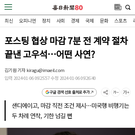
최신
오피니언
정치
사회
경제
국제
문화
스포츠
포스팅 협상 마감 7분 전 계약 절차
끝낸 고우석…어떤 사연?
김기원 기자
kiragu@imaeil.com
입력 2024-01-06 09:25:57 수정 2024-01-06 09:26:40
구글 검색 선호 출처로 추가
샌디에이고, 마감 직전 조건 제시…미국행 비행기는
두 차례 연착, 기한 넘길 뻔