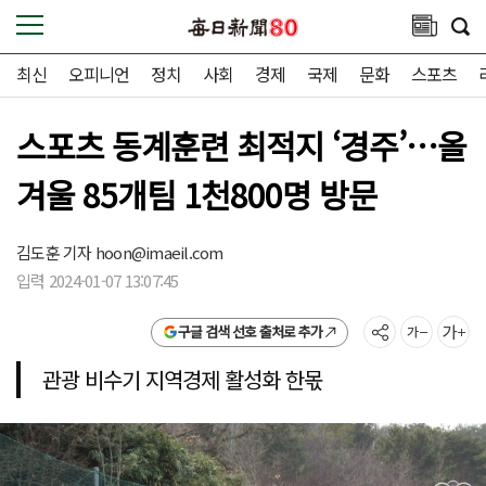
최신
오피니언
정치
사회
경제
국제
문화
스포츠
스포츠 동계훈련 최적지 ‘경주’…올
겨울 85개팀 1천800명 방문
김도훈 기자
hoon@imaeil.com
입력 2024-01-07 13:07:45
구글 검색 선호 출처로 추가
관광 비수기 지역경제 활성화 한몫