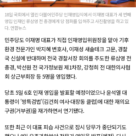
18일 국회에서 열린 더불어민주당 인재영입식에서 이재명 대표가 세 번째
영입 인재인 류삼영 전 총경에게 당 점퍼를 입혀주고 사진촬영을 하고 있
다. 연합뉴스
민주당도 이재명 대표가 직접 인재영입위원장을 맡아 기후
환경 전문가인 박지혜 변호사, 이재성 새솔테크 고문, 경찰
국 신설에 반대하며 전국 경찰서장 회의를 주도한 류삼영 전
총경, 박선원 전 국가정보원 제1차장, 강청희 전 대한의사협
회 상근부회장 등 5명을 영입했다.
당초 5일 6호 인재 영입을 발표할 예정이었으나 윤석열 대
통령이 '쌍특검법'(김건희 여사·대장동 클럽)에 대한 재의요
구권(거부권)을 재가하면서 연기됐다.
또한 최근 이 대표 피습 사건으로 잠시 당무가 중단되기도
했으나 8일 우주과학분야 전문가 영입을 발표(예정), 다시