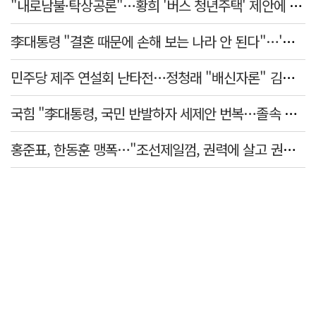
"내로남불·탁상공론"…황희 '버스 청년주택' 제안에 與 내부서도 쓴소리
李대통령 "결혼 때문에 손해 보는 나라 안 된다"…'결혼 페널티' 22개 손본다
민주당 제주 연설회 난타전…정청래 "배신자론" 김민석 "관리 무능"
국힘 "李대통령, 국민 반발하자 세제안 번복…졸속 국정 즉각 중단"
홍준표, 한동훈 맹폭…"조선제일껌, 권력에 살고 권력에 죽었다"