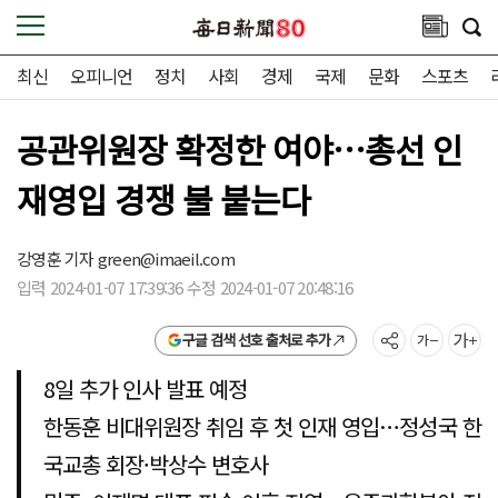
최신
오피니언
정치
사회
경제
국제
문화
스포츠
공관위원장 확정한 여야…총선 인
재영입 경쟁 불 붙는다
강영훈 기자
green@imaeil.com
입력 2024-01-07 17:39:36 수정 2024-01-07 20:48:16
구글 검색 선호 출처로 추가
8일 추가 인사 발표 예정
한동훈 비대위원장 취임 후 첫 인재 영입…정성국 한
국교총 회장·박상수 변호사