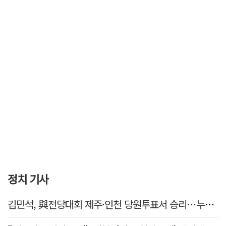
정치 기사
김민석, 與전당대회 제주·인천 당원투표서 승리…누적 득표는 '초박빙'