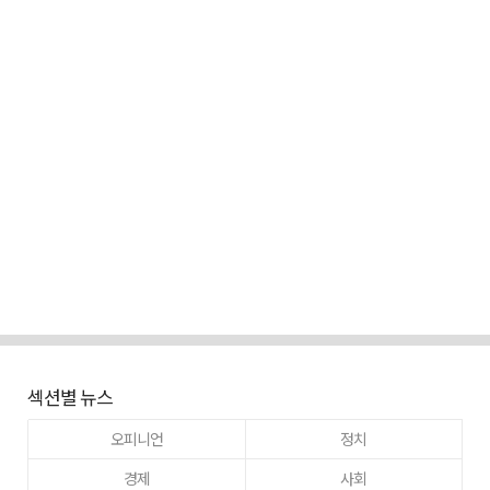
섹션별 뉴스
오피니언
정치
경제
사회