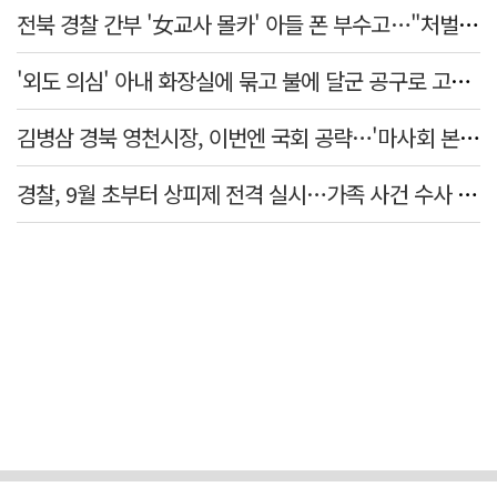
전북 경찰 간부 '女교사 몰카' 아들 폰 부수고…"처벌 못하는 사안" 내부망에 글
'외도 의심' 아내 화장실에 묶고 불에 달군 공구로 고문…남편 검거
김병삼 경북 영천시장, 이번엔 국회 공략…'마사회 본사 이전·광역교통망 확충' 요청
경찰, 9월 초부터 상피제 전격 실시…가족 사건 수사 못해