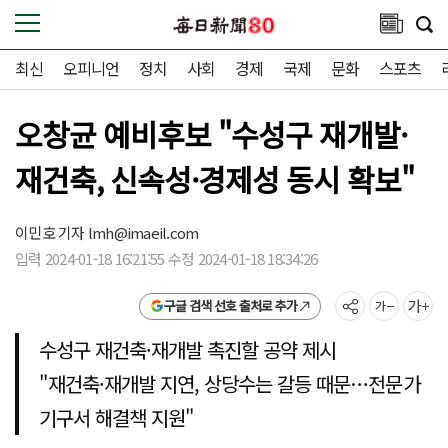
최신
오피니언
정치
사회
경제
국제
문화
스포츠
오창균 예비후보 "수성구 재개발·
재건축, 신속성·경제성 동시 확보"
이민호 기자
lmh@imaeil.com
입력 2024-01-18 16:21:55 수정 2024-01-18 18:34:26
구글 검색 선호 출처로 추가
수성구 재건축·재개발 촉진할 공약 제시
"재건축·재개발 지연, 상당수는 갈등 때문…전문가
기구서 해결책 지원"