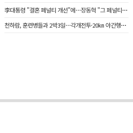
李대통령 "결혼 페널티 개선"에…장동혁 "그 페널티 만든 게 이 정권"
천하람, 훈련병들과 2박3일…각개전투·20㎞ 야간행군 체험