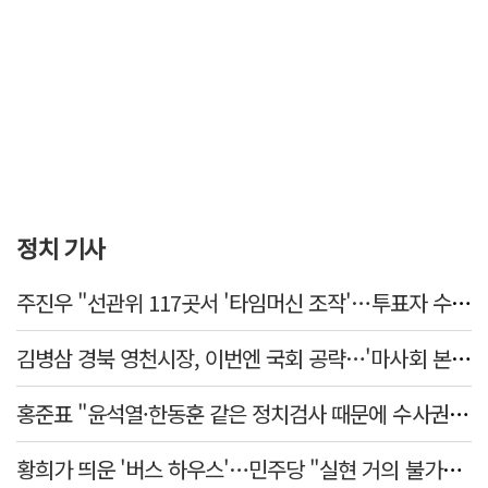
정치 기사
주진우 "선관위 117곳서 '타임머신 조작'…투표자 수 미리 입력"
김병삼 경북 영천시장, 이번엔 국회 공략…'마사회 본사 이전·광역교통망 확충' 요청
홍준표 "윤석열·한동훈 같은 정치검사 때문에 수사권마저 탈취 당해"
황희가 띄운 '버스 하우스'…민주당 "실현 거의 불가능, 해프닝으로 봐달라"