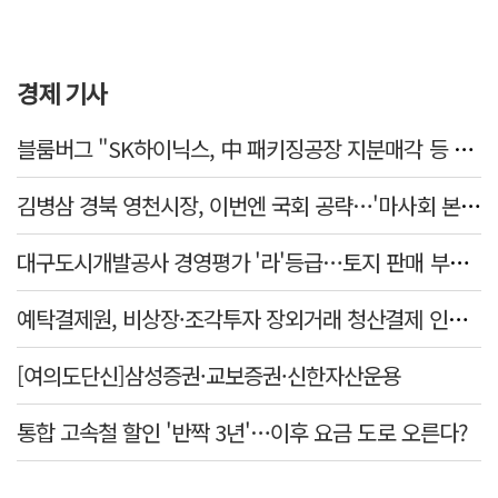
경제 기사
블룸버그 "SK하이닉스, 中 패키징공장 지분매각 등 검토"
김병삼 경북 영천시장, 이번엔 국회 공략…'마사회 본사 이전·광역교통망 확충' 요청
대구도시개발공사 경영평가 '라'등급…토지 판매 부진에 1년 만에 두 단계 '뚝'
예탁결제원, 비상장·조각투자 장외거래 청산결제 인프라 구축 착수…연내 가동
[여의도단신]삼성증권·교보증권·신한자산운용
통합 고속철 할인 '반짝 3년'…이후 요금 도로 오른다?