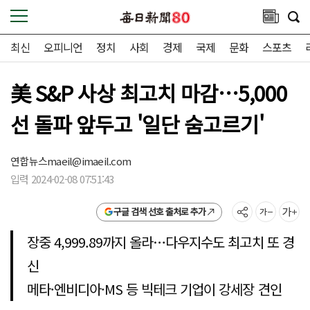
최신
오피니언
정치
사회
경제
국제
문화
스포츠
美 S&P 사상 최고치 마감…5,000
선 돌파 앞두고 '일단 숨고르기'
연합뉴스
maeil@imaeil.com
입력 2024-02-08 07:51:43
구글 검색 선호 출처로 추가
장중 4,999.89까지 올라…다우지수도 최고치 또 경
신
메타·엔비디아·MS 등 빅테크 기업이 강세장 견인