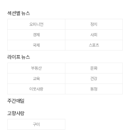
섹션별 뉴스
오피니언
정치
경제
사회
국제
스포츠
라이프 뉴스
부동산
문화
교육
건강
이웃사랑
동정
주간매일
고향사랑
구미