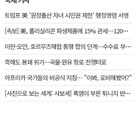
트럼프 美 '원정출산 자녀 시민권 제한' 행정명령 서명
[속보] 美, 폴리실리콘 파생제품에 15% 관세…120일 뒤 발효
이란-오만, 호르무즈해협 통행 합의 단계…수수료 부과되나
흑해도 봉쇄 위기…곡물·원유 항로 전쟁터로
아프리카 국가들의 비공식 지침… "이봐, 로비해봤어?"
[사진으로 보는 세계: 사보세] 폭염이 부른 튀니지 반정부 시위