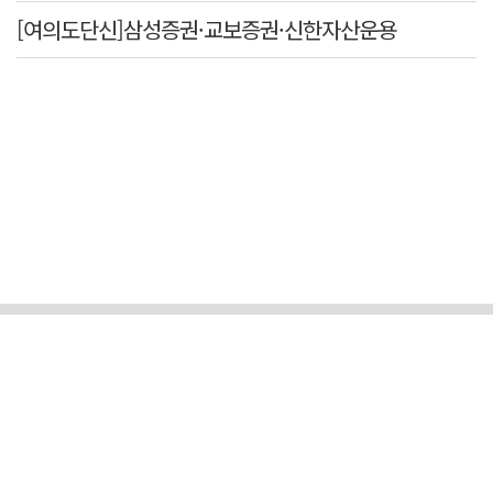
[여의도단신]삼성증권·교보증권·신한자산운용