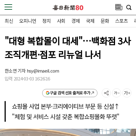
최신
오피니언
정치
사회
경제
국제
문화
스포츠
"대형 복합몰이 대세"…백화점 3사
조직개편·점포 리뉴얼 나서
한소연 기자
hsy@imaeil.com
입력 2024-03-03 16:26:16
구글 검색 선호 출처로 추가
쇼핑몰 사업 본부·크리에이티브 부문 등 신설↑
"체험 및 서비스 시설 갖춘 복합쇼핑몰화 뚜렷"