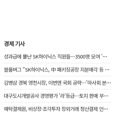
경제 기사
성과급에 뿔난 SK하이닉스 직원들…3500명 모여 '새 노조' 만든다
블룸버그 "SK하이닉스, 中 패키징공장 지분매각 등 검토"
김병삼 경북 영천시장, 이번엔 국회 공략…'마사회 본사 이전·광역교통망 확충' 요청
대구도시개발공사 경영평가 '라'등급…토지 판매 부진에 1년 만에 두 단계 '뚝'
예탁결제원, 비상장·조각투자 장외거래 청산결제 인프라 구축 착수…연내 가동