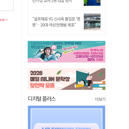
린이집 교사 2명 검찰 송치
"골프채로 YG 신사옥 출입문 '쾅
쾅'…20대 여성 현행범 체포"
디지털 플러스
더보기