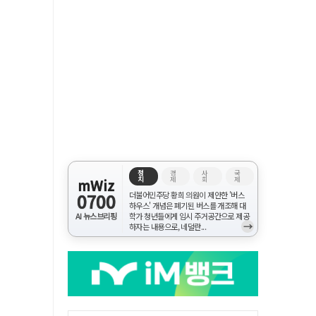
정
경
사
국
치
제
회
제
mWiz
0700
더불어민주당 황희 의원이 제안한 '버스
하우스' 개념은 폐기된 버스를 개조해 대
AI 뉴스브리핑
학가 청년들에게 임시 주거공간으로 제공
→
하자는 내용으로, 네덜란...