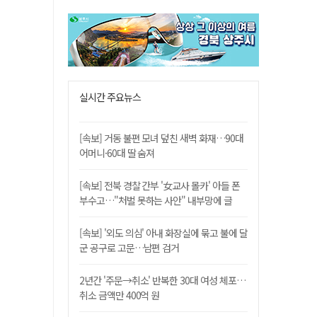
실시간 주요뉴스
[속보] 거동 불편 모녀 덮친 새벽 화재…90대
어머니·60대 딸 숨져
[속보] 전북 경찰 간부 '女교사 몰카' 아들 폰
부수고…"처벌 못하는 사안" 내부망에 글
[속보] '외도 의심' 아내 화장실에 묶고 불에 달
군 공구로 고문…남편 검거
2년간 '주문→취소' 반복한 30대 여성 체포…
취소 금액만 400억 원