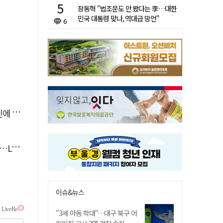
장동혁 "법조문도 안 봤다는 李…대한
민국 대통령 맞나, 역대급 망언"
6
'뚝'
 지원
이슈&뉴스
"3세 아동 학대"…대구 북구 어