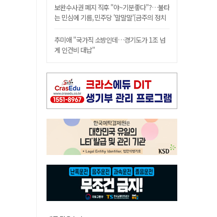
보완수사권 폐지 직후 "야~기분좋다"?…불타
는 민심에 기름, 민주당 '말말말'[금주의 정치
舌전]
추미애 "국가직 소방인데…경기도가 1조 넘
게 인건비 대납"