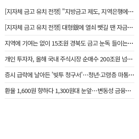
[지자체 금고 유치 전쟁] "지방금고 제도, 지역은행에 불리"
[지자체 금고 유치 전쟁] 대형銀에 열쇠 뺏길 땐 자금 역외 유출→재투자 선순환 붕괴
지역에 기여는 없이 15조원 경북도 금고 눈독 들이는 대형銀
개인 투자자, 올해 국내 주식시장 순매수 200조원 넘었다
증시 급락에 날아든 '빚투 청구서'…청년·고령층 마통 연체↑
환율 1,600원 향하다 1,300원대 눈앞…변동성 금융위기 후 최고