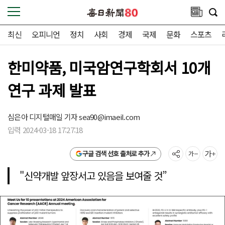
최신
오피니언
정치
사회
경제
국제
문화
스포츠
한미약품, 미국암연구학회서 10개
연구 과제 발표
심은아 디지털매일 기자
sea90@imaeil.com
입력 2024-03-18 17:27:18
구글 검색 선호 출처로 추가
"신약개발 앞장서고 있음을 보여줄 것”