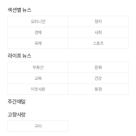
섹션별 뉴스
오피니언
정치
경제
사회
국제
스포츠
라이프 뉴스
부동산
문화
교육
건강
이웃사랑
동정
주간매일
고향사랑
구미