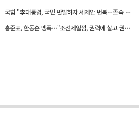
국힘 "李대통령, 국민 반발하자 세제안 번복…졸속 국정 즉각 중단"
홍준표, 한동훈 맹폭…"조선제일껌, 권력에 살고 권력에 죽었다"