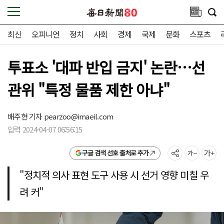
최신
오피니언
정치
사회
경제
국제
문화
스포츠
투표소 '대파 반입 금지' 논란…선
관위 "특정 물품 제한 아냐"
배주현 기자
pearzoo@imaeil.com
입력 2024-04-07 06:56:15
구글 검색 선호 출처로 추가
"정치적 의사 표현 도구 사용 시 선거 영향 미칠 우
려 커"