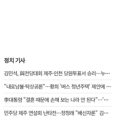
정치 기사
김민석, 與전당대회 제주·인천 당원투표서 승리…누적 득표는 '초박빙'
"내로남불·탁상공론"…황희 '버스 청년주택' 제안에 與 내부서도 쓴소리
李대통령 "결혼 때문에 손해 보는 나라 안 된다"…'결혼 페널티' 22개 손본다
민주당 제주 연설회 난타전…정청래 "배신자론" 김민석 "관리 무능"