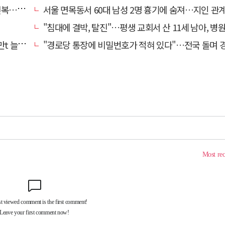
명 숨져
서울 면목동서 60대 남성 2명 흉기에 숨져…지인 관계로 
"침대에 결박, 탈진"…평생 교회서 산 11세 남아, 병원 이송 끝
려달라"
"경로당 통장에 비밀번호가 적혀 있다"…전국 돌며 경로당 13곳 턴 30대