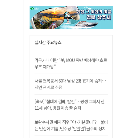
실시간 주요뉴스
막무가내 이란 "美, MOU 위반 배상해야 호르
무즈 재개방"
서울 면목동서 60대 남성 2명 흉기에 숨져…
지인 관계로 추정
[속보]"침대에 결박, 탈진"…평생 교회서 산
11세 남아, 병원 이송 끝 숨져
보완수사권 폐지 직후 "야~기분좋다"?…불타
는 민심에 기름, 민주당 '말말말'[금주의 정치
舌전]