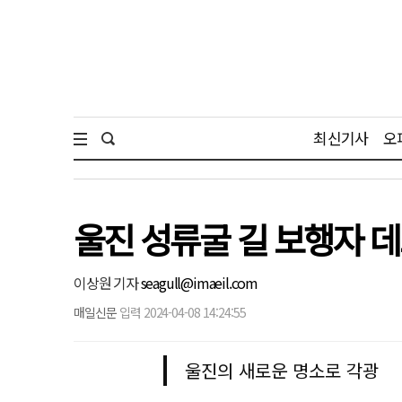
최신기사
오
울진 성류굴 길 보행자 데
이상원 기자
seagull@imaeil.com
매일신문
입력 2024-04-08 14:24:55
울진의 새로운 명소로 각광