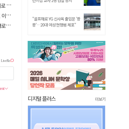
린이집 교사 2명 검찰 송치
추정
 숨져
"골프채로 YG 신사옥 출입문 '쾅
 구속
쾅'…20대 여성 현행범 체포"
디지털 플러스
더보기