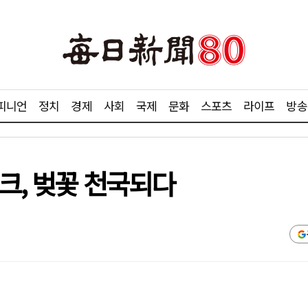
피니언
정치
경제
사회
국제
문화
스포츠
라이프
방송
크, 벚꽃 천국되다