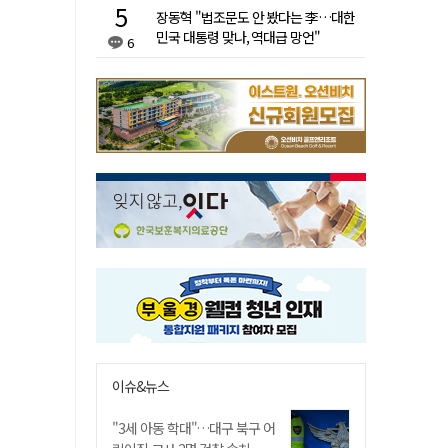
장동혁 "법조문도 안 봤다는 李…대한
민국 대통령 맞나, 역대급 망언"
6
이슈&뉴스
"3세 아동 학대"…대구 북구 어