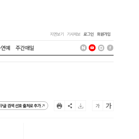
지면보기
기사제보
로그인
회원가입
·연예
주간매일
가
가
구글 검색 선호 출처로 추가