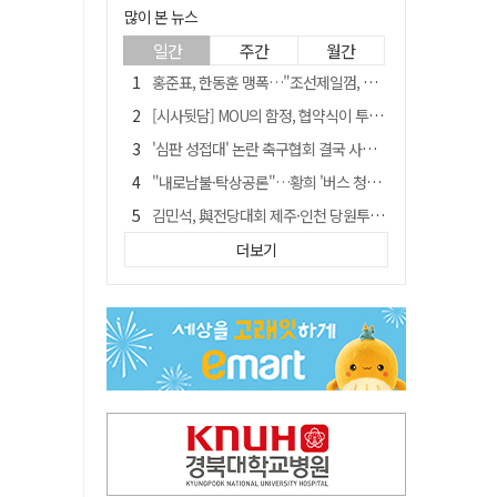
많이 본 뉴스
일간
주간
월간
홍준표, 한동훈 맹폭…"조선제일껌, 권력에 살고 권력에 죽었다"
[시사뒷담] MOU의 함정, 협약식이 투자 확정은 아니긴 해
'심판 성접대' 논란 축구협회 결국 사과…"깊이 반성, 쇄신하겠다"
"내로남불·탁상공론"…황희 '버스 청년주택' 제안에 與 내부서도 쓴소리
김민석, 與전당대회 제주·인천 당원투표서 승리…누적 득표는 '초박빙'
"경로당 통장에 비밀번호가 적혀 있다"…전국 돌며 경로당 13곳 턴 30대 구속
더보기
예안향교 대성전, '국가지정 보물로 지정'
휠체어 환자 발로 밀어 숨지게 한 70대 간병인…2심도 집행유예
"침대에 결박, 탈진"…평생 교회서 산 11세 남아, 병원 이송 끝 숨져
[금주의 이슈] 하늘의 외계인, 바다의 귀향자…영화 '호프'와 '오디세이'