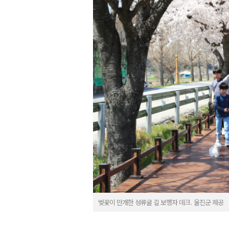
벚꽃이 만개한 성류굴 길 보행자 데크. 울진군 제공