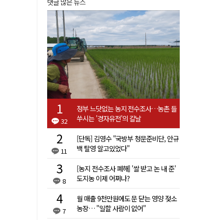
댓글 많은 뉴스
정부 느닷없는 농지 전수조사…농촌 들
쑤시는 '경자유전'의 칼날
32
[단독] 김영수 "국방부 청문준비단, 안규
백 탈영 알고있었다"
11
[농지 전수조사 폐해] '쌀 받고 논 내 준'
도지농 이제 어쩌나?
8
월 매출 9천만원에도 문 닫는 영양 젖소
농장… "일할 사람이 없어"
7