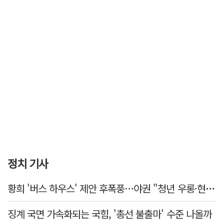
정치 기사
황희 '버스 하우스' 제안 후폭풍…야권 "청년 우롱·현실 괴리" 총공세
징계 국면 가속화되는 국힘, '총선 불출마' 수준 나올까