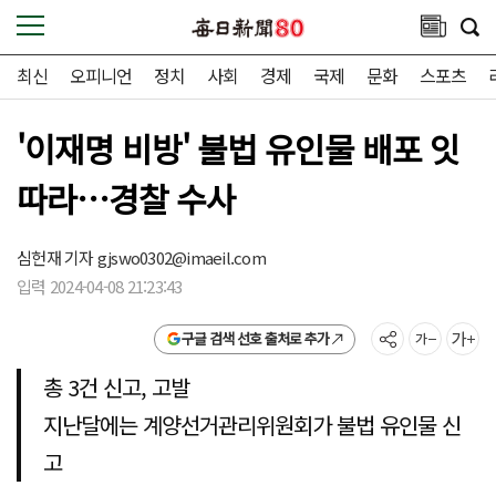
최신
오피니언
정치
사회
경제
국제
문화
스포츠
'이재명 비방' 불법 유인물 배포 잇
따라…경찰 수사
심헌재 기자
gjswo0302@imaeil.com
입력 2024-04-08 21:23:43
구글 검색 선호 출처로 추가
총 3건 신고, 고발
지난달에는 계양선거관리위원회가 불법 유인물 신
고