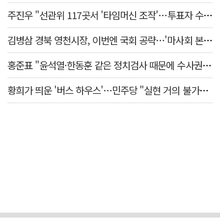
주진우 "선관위 117곳서 '타임머신 조작'…투표자 수 미리 입력"
김병삼 경북 영천시장, 이번엔 국회 공략…'마사회 본사 이전·광역교통망 확충' 요청
홍준표 "윤석열·한동훈 같은 정치검사 때문에 수사권마저 탈취 당해"
황희가 띄운 '버스 하우스'…민주당 "실현 거의 불가능, 해프닝으로 봐달라"