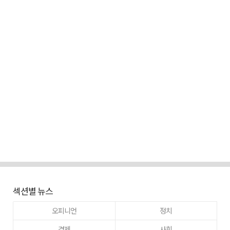
섹션별 뉴스
오피니언
정치
경제
사회