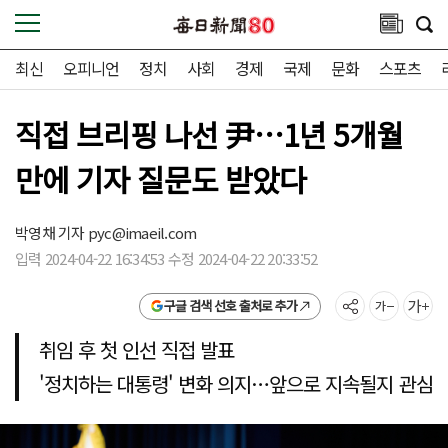
최신
오피니언
정치
사회
경제
국제
문화
스포츠
직접 브리핑 나선 尹…1년 5개월
만에 기자 질문도 받았다
박영채 기자
pyc@imaeil.com
입력 2024-04-22 16:34:53 수정 2024-04-22 20:33:52
구글 검색 선호 출처로 추가
취임 후 첫 인선 직접 발표
'정치하는 대통령' 변화 의지…앞으로 지속될지 관심