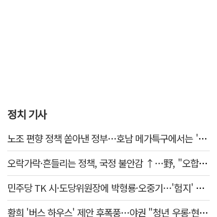
정치 기사
노조 편향 정책 쏟아낸 정부…호남 메가특구에서는 '반노조'?
오락가락·흔들리는 정책, 국정 불안감 ↑…野, "오합지졸"
민주당 TK 시·도당위원장에 박형룡·오중기…'험지' 총선 이끈다
황희 '버스 하우스' 제안 후폭풍…야권 "청년 우롱·현실 괴리" 총공세