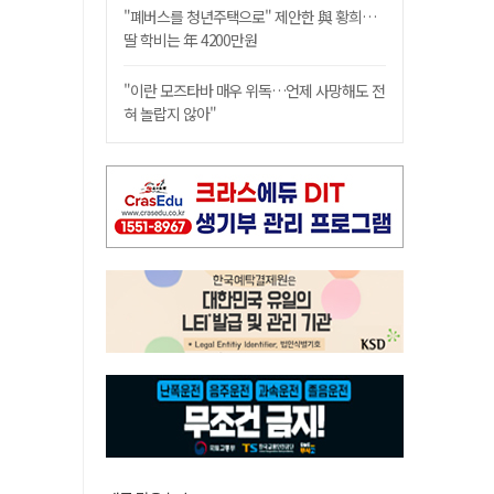
"폐버스를 청년주택으로" 제안한 與 황희…
딸 학비는 年 4200만원
"이란 모즈타바 매우 위독…언제 사망해도 전
혀 놀랍지 않아"