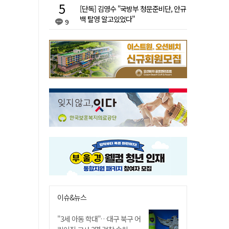
[단독] 김영수 "국방부 청문준비단, 안규
백 탈영 알고있었다"
9
이슈&뉴스
"3세 아동 학대"…대구 북구 어