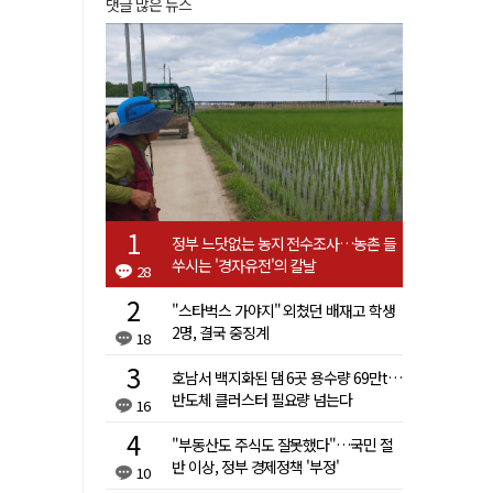
댓글 많은 뉴스
정부 느닷없는 농지 전수조사…농촌 들
쑤시는 '경자유전'의 칼날
28
"스타벅스 가야지" 외쳤던 배재고 학생
2명, 결국 중징계
18
호남서 백지화된 댐 6곳 용수량 69만t…
반도체 클러스터 필요량 넘는다
16
"부동산도 주식도 잘못했다"…국민 절
반 이상, 정부 경제정책 '부정'
10