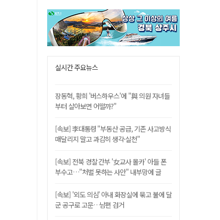
실시간 주요뉴스
장동혁, 황희 '버스하우스'에 "與 의원 자녀들
부터 살아보면 어떨까?"
[속보] 李대통령 "부동산 공급, 기존 사고방식
매달리지 말고 과감히 생각·실천"
[속보] 전북 경찰 간부 '女교사 몰카' 아들 폰
부수고…"처벌 못하는 사안" 내부망에 글
[속보] '외도 의심' 아내 화장실에 묶고 불에 달
군 공구로 고문…남편 검거