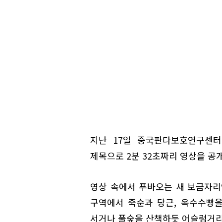
지난 17일 중국판다보호연구센터
제목으로 2분 32초짜리 영상을 공
영상 속에서 푸바오는 새 보금자
구역에서 죽순과 당근, 옥수수빵을
서거나 풀숲을 산책하듯 어슬렁거리