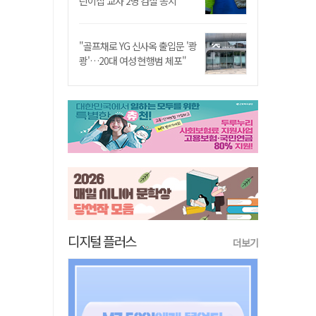
린이집 교사 2명 검찰 송치
"골프채로 YG 신사옥 출입문 '쾅
쾅'…20대 여성 현행범 체포"
디지털 플러스
더보기