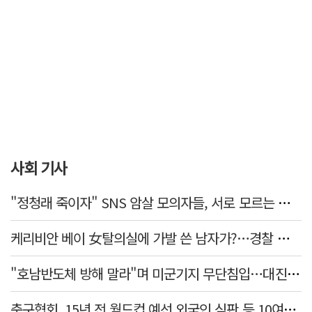
사회 기사
"정청래 죽이자" SNS 암살 모의자들, 서로 모르는 사이였다…檢송치
케리비안 베이 女탈의실에 가발 쓴 남자가?…경찰 추적 중
"호남반도체 방해 말라"며 미군기지 무단침입…대진연 회원 3명 '구속'
축구협회, 15년 전 월드컵 예선 외국인 심판 등 10여명에 '성 접대'