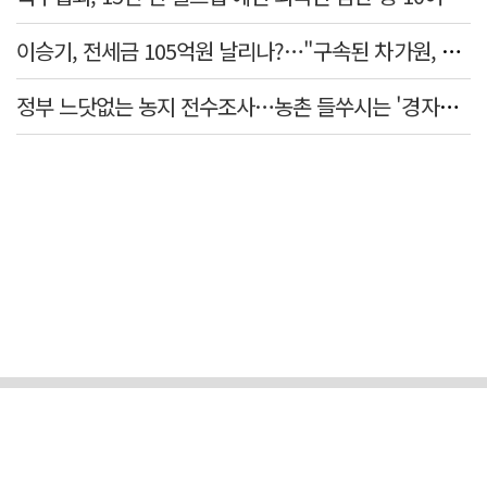
이승기, 전세금 105억원 날리나?…"구속된 차가원, 형사 범죄 영역"
정부 느닷없는 농지 전수조사…농촌 들쑤시는 '경자유전'의 칼날