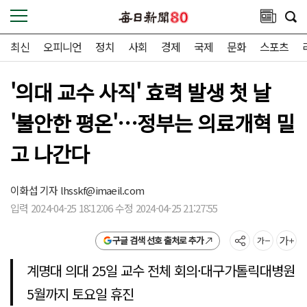
최신
오피니언
정치
사회
경제
국제
문화
스포츠
'의대 교수 사직' 효력 발생 첫 날
'불안한 평온'…정부는 의료개혁 밀
고 나간다
이화섭 기자
lhsskf@imaeil.com
입력 2024-04-25 18:12:06 수정 2024-04-25 21:27:55
구글 검색 선호 출처로 추가
계명대 의대 25일 교수 전체 회의·대구가톨릭대병원
5월까지 토요일 휴진