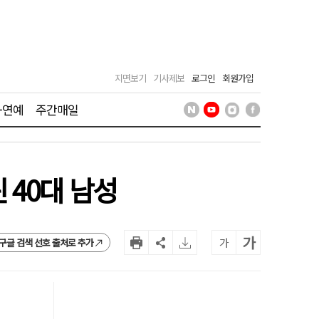
지면보기
기사제보
로그인
회원가입
·연예
주간매일
 40대 남성
가
가
구글 검색 선호 출처로 추가