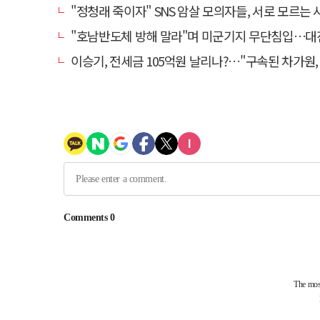
"정청래 죽이자" SNS 암살 모의자들, 서로 모르는 사이였다
"호남반도체 방해 말라"며 미군기지 무단침입…대진연 회원 3명 
이승기, 전세금 105억원 날리나?…"구속된 차가원, 형사 범죄