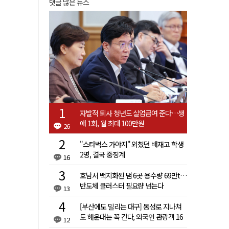
댓글 많은 뉴스
자발적 퇴사 청년도 실업급여 준다…생
애 1회, 월 최대 100만원
26
"스타벅스 가야지" 외쳤던 배재고 학생
2명, 결국 중징계
16
호남서 백지화된 댐 6곳 용수량 69만t…
반도체 클러스터 필요량 넘는다
13
[부산에도 밀리는 대구] 동성로 지나쳐
도 해운대는 꼭 간다, 외국인 관광객 16
12
배 차이