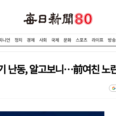
피니언
정치
경제
사회
국제
문화
스포츠
라이프
방송
기 난동, 알고보니…前여친 노린