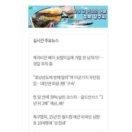
실시간 주요뉴스
케리비안 베이 女탈의실에 가발 쓴 남자가?…
경찰 추적 중
"호남반도체 방해 말라"며 미군기지 무단침
입…대진연 회원 3명 '구속'
한 달 만에 39% 날린 코스피…골드만삭스 "1
년 뒤 2배" 예상, 왜?
축구협회, 15년 전 월드컵 예선 외국인 심판
등 10여명에 '성 접대'