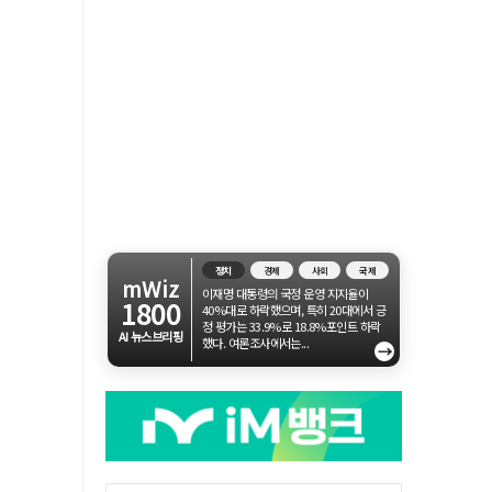
정치
경제
사회
국제
mWiz
이재명 대통령의 국정 운영 지지율이
1800
40%대로 하락했으며, 특히 20대에서 긍
정 평가는 33.9%로 18.8%포인트 하락
AI 뉴스브리핑
했다. 여론조사에서는...
→