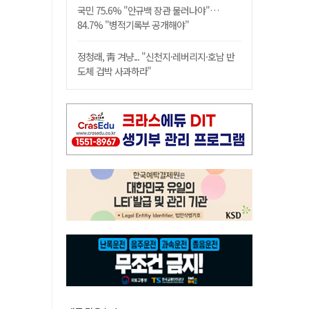
국민 75.6% "안규백 장관 물러나야"…
84.7% "병적기록부 공개해야"
정청래, 靑 겨냥... "신천지·레버리지·호남 반
도체 겁박 사과하라"