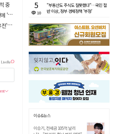
적 중
"부동산도 주식도 잘못했다"…국민 절
반 이상, 정부 경제정책 '부정'
10
접대'
 칼날
이슈&뉴스
이승기, 전세금 105억 날리