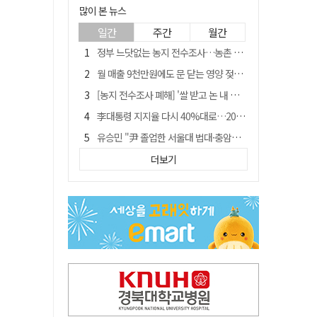
많이 본 뉴스
일간
주간
월간
정부 느닷없는 농지 전수조사…농촌 들쑤시는 '경자유전'의 칼날
월 매출 9천만원에도 문 닫는 영양 젖소농장… "일할 사람이 없어"
[농지 전수조사 폐해] '쌀 받고 논 내 준' 도지농 이제 어쩌나?
李대통령 지지율 다시 40%대로…20대는 18.8%p 급락
유승민 "尹 졸업한 서울대 법대·충암고도 없애야"…李 육사 통합 직격
[농지 전수조사 폐해] 농지값도 흔들리나…"도지 막히면 헐값 매물 나올 수도"
더보기
지역활성화 펀드 9호…포항 AI 데이터센터에 6천억 투입
국민 51.9% "李 대통령 재판 재개 필요하다"
경북 영천시, 9월부터 11월까지 반값 여행 혜택 제공
아쉬운 태클