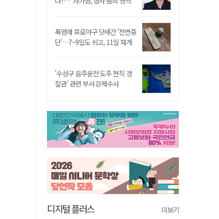
나?…"차가원, 형사 범죄 영역"
폭염에 프로야구 닷새간 '전면중
단'…7~9일도 쉬고, 11일 재개
'수성구 음주운전 도주 현직 경
찰관' 관련 부서 강제수사
디지털 플러스
더보기