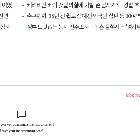
…檢송치
케리비안 베이 女탈의실에 가발 쓴 남자가?…경찰 추
'구속'
축구협회, 15년 전 월드컵 예선 외국인 심판 등 10여명에 '성 
 영역"
정부 느닷없는 농지 전수조사…농촌 들쑤시는 '경자유전'의