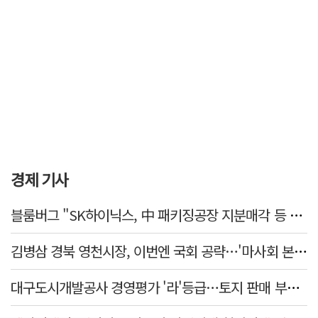
경제 기사
블룸버그 "SK하이닉스, 中 패키징공장 지분매각 등 검토"
김병삼 경북 영천시장, 이번엔 국회 공략…'마사회 본사 이전·광역교통망 확충' 요청
대구도시개발공사 경영평가 '라'등급…토지 판매 부진에 1년 만에 두 단계 '뚝'