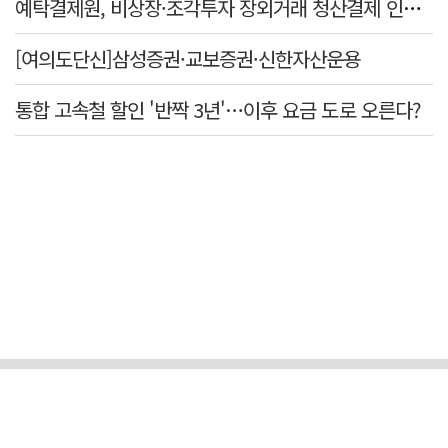
예탁결제원, 비상장·조각투자 장외거래 청산결제 인프라 구축 착수…연내 가동
[여의도단신]삼성증권·교보증권·신한자산운용
통합 고속철 할인 '반짝 3년'…이후 요금 도로 오른다?