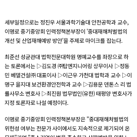
세부일정으로는 정진우 서울과학기술대 안전공학과 교수,
이명로 중기중앙회 인력정책본부장이 '중대재해처벌법의
개선 및 산업재해예방 방안'을 주제로 마이크를 잡는다.
최준선 성균관대 법학전문대학원 명예교수를 좌장으로 하
는 토론에서는 ▷김도경 ㈜탑엔지니어링 상무이사 ▷정동
민 베델건설㈜ 대표이사 ▷이근우 가천대 법학과 교수 ▷이
명구 을지대 보건환경안전학과 교수 ▷김용문 덴톤스 리 법
률사무소 변호사 ▷최진원 법무법인(유한) 태평양 변호사가
지정 토론자로 나설 예정이다.
이명로 중기중앙회 인력정책본부장은 "중대재해처벌법의
위헌성 여부는 전문가 사이에서도 지속적으로 제기되어 온