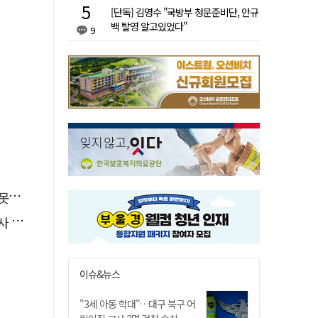
[단독] 김영수 "국방부 청문준비단, 안규
백 탈영 알고있었다"
9
 글
요청
이슈&뉴스
"3세 아동 학대"…대구 북구 어