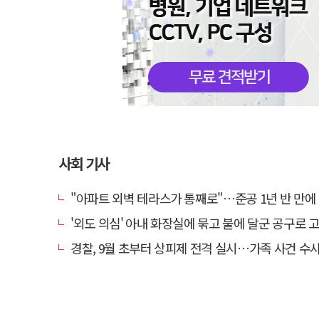
사회 기사
"아파트 외벽 테라스가 통째로"…준공 1년 반 만에 '아찔
'외도 의심' 아내 화장실에 묶고 불에 달군 공구로 고문…남
경찰, 9월 초부터 상피제 전격 실시…가족 사건 수