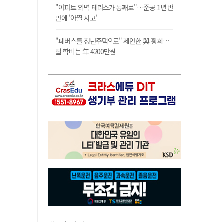
"아파트 외벽 테라스가 통째로"…준공 1년 반
만에 '아찔 사고'
"폐버스를 청년주택으로" 제안한 與 황희…
딸 학비는 年 4200만원