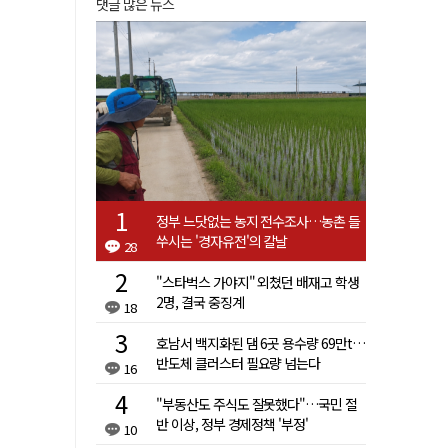
댓글 많은 뉴스
정부 느닷없는 농지 전수조사…농촌 들
쑤시는 '경자유전'의 칼날
28
"스타벅스 가야지" 외쳤던 배재고 학생
2명, 결국 중징계
18
호남서 백지화된 댐 6곳 용수량 69만t…
반도체 클러스터 필요량 넘는다
16
"부동산도 주식도 잘못했다"…국민 절
반 이상, 정부 경제정책 '부정'
10