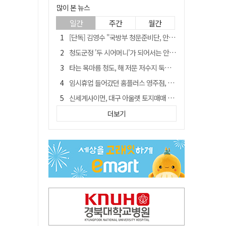
많이 본 뉴스
일간
주간
월간
[단독] 김영수 "국방부 청문준비단, 안규백 탈영 알고있었다"
청도군정 '두 시어머니'가 되어서는 안된다
타는 목마름 청도, 해 저문 저수지 둑에 군수가 서 있었다
임시휴업 들어갔던 홈플러스 영주점, 7일 영업 재개…지하 1층만 운영
신세계사이먼, 대구 아울렛 토지매매 계약 체결… 사업 본궤도
外人 한 달 새 8000억 담았는데…LG이노텍 목표주가는 왜 엇갈릴까
더보기
SK하이닉스, 주당 375원 분기 배당 공시…"3분기 중 주주환원 방안 확정"
"상법개정해도 주주가 '봉'"…하이닉스 솔리다임 상장설에 술렁[개미와글와글]
이의준 전 경북도 새마을봉사과장, 제28대 울릉군 부군수 취임
정청래, 靑 겨냥... "신천지·레버리지·호남 반도체 겁박 사과하라"