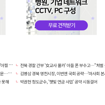
 사고'
전북 경찰 간부 '女교사 몰카' 아들 폰 부수고…"처벌 못하는 사안" 내부망에
편 검거
김병삼 경북 영천시장, 이번엔 국회 공략…'마사회 본사 이전·광역교통망 확충' 
사 못해
박권현 청도군수, '햇빛 연금 사업' 공약 시동걸어