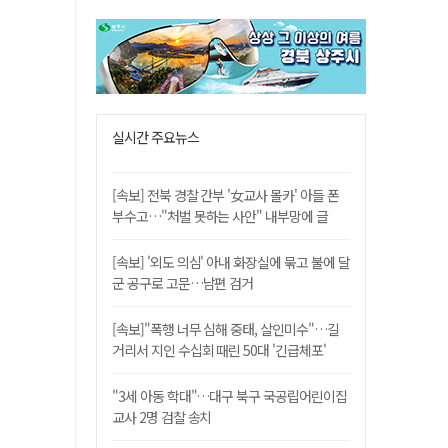
실시간 주요뉴스
[속보] 전북 경찰 간부 '女교사 몰카' 아들 폰
부수고…"처벌 못하는 사안" 내부망에 글
[속보] '외도 의심' 아내 화장실에 묶고 불에 달
군 공구로 고문…남편 검거
[속보]"폭행 너무 심해 중태, 살인미수"…길
거리서 지인 수십회 때린 50대 '긴급체포'
"3세 아동 학대"…대구 북구 국공립어린이집
교사 2명 검찰 송치