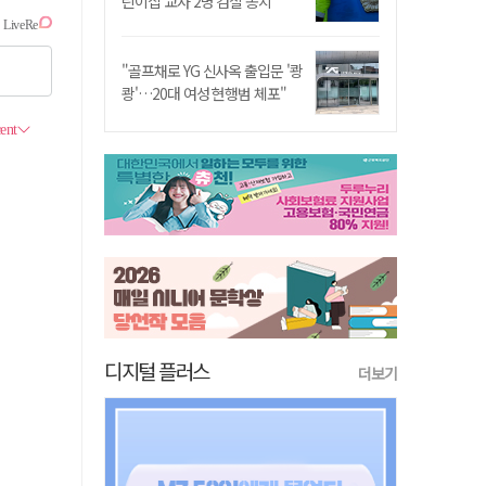
린이집 교사 2명 검찰 송치
"골프채로 YG 신사옥 출입문 '쾅
쾅'…20대 여성 현행범 체포"
디지털 플러스
더보기