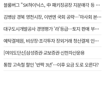
블룸버그 "SK하이닉스, 中 패키징공장 지분매각 등 검토"
김병삼 경북 영천시장, 이번엔 국회 공략…'마사회 본사 이전·광역교통망 확충' 요청
대구도시개발공사 경영평가 '라'등급…토지 판매 부진에 1년 만에 두 단계 '뚝'
예탁결제원, 비상장·조각투자 장외거래 청산결제 인프라 구축 착수…연내 가동
[여의도단신]삼성증권·교보증권·신한자산운용
통합 고속철 할인 '반짝 3년'…이후 요금 도로 오른다?