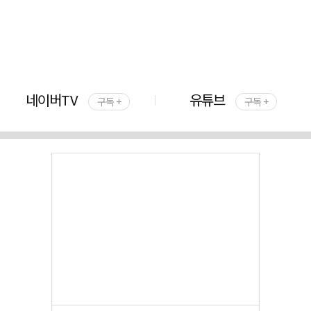
네이버TV
유튜브
구독 +
구독 +