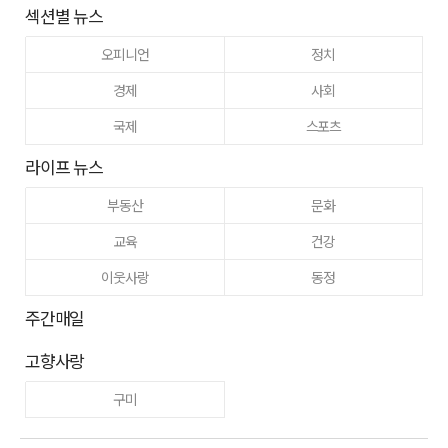
섹션별 뉴스
오피니언
정치
경제
사회
국제
스포츠
라이프 뉴스
부동산
문화
교육
건강
이웃사랑
동정
주간매일
고향사랑
구미