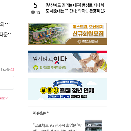
[부산에도 밀리는 대구] 동성로 지나쳐
도 해운대는 꼭 간다, 외국인 관광객 16
13
배 차이
결"
 추진
이슈&뉴스
"골프채로 YG 신사옥 출입문 '쾅