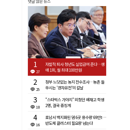
댓글 많은 뉴스
자발적 퇴사 청년도 실업급여 준다…생
애 1회, 월 최대 100만원
27
정부 느닷없는 농지 전수조사…농촌 들
쑤시는 '경자유전'의 칼날
25
"스타벅스 가야지" 외쳤던 배재고 학생
2명, 결국 중징계
18
호남서 백지화된 댐 6곳 용수량 69만t…
반도체 클러스터 필요량 넘는다
16