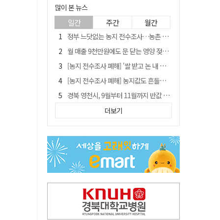
많이 본 뉴스
일간
주간
월간
정부 느닷없는 농지 전수조사…농촌 들쑤시는 '경자유전'의 칼날
월 매출 9천만원에도 문 닫는 영양 젖소농장… "일할 사람이 없어"
[농지 전수조사 폐해] '쌀 받고 논 내 준' 도지농 이제 어쩌나?
[농지 전수조사 폐해] 농지값도 흔들리나…"도지 막히면 헐값 매물 나올 수도"
경북 영천시, 9월부터 11월까지 반값 여행 혜택 제공
'솔리다임 IPO 추진설' SK하이닉스, 주가 9% 급락
더보기
국민 51.9% "李 대통령 재판 재개 필요하다"
[농지 전수조사 폐해] 실경작농·청년농 부담도 커진다
TK신공항 참여 주저한 LH, 광주군공항 사업에는 앞장
아쉬운 태클