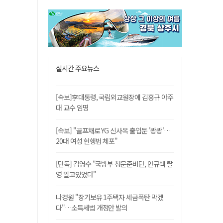
실시간 주요뉴스
[속보]李대통령, 국립외교원장에 김흥규 아주
대 교수 임명
[속보] "골프채로 YG 신사옥 출입문 '쾅쾅'…
20대 여성 현행범 체포"
[단독] 김영수 "국방부 청문준비단, 안규백 탈
영 알고있었다"
나경원 "장기보유 1주택자 세금폭탄 막겠
다"…소득세법 개정안 발의