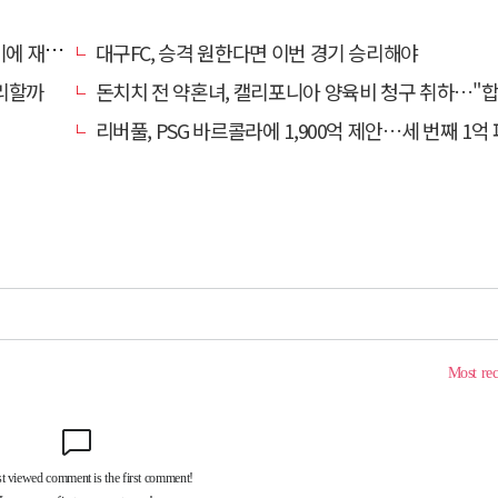
 재정비
대구FC, 승격 원한다면 이번 경기 승리해야
리할까
돈치치 전 약혼녀, 캘리포니아 양육비 청구 취하…"합의로 해
리버풀, PSG 바르콜라에 1,900억 제안…세 번째 1억 파운드 영입