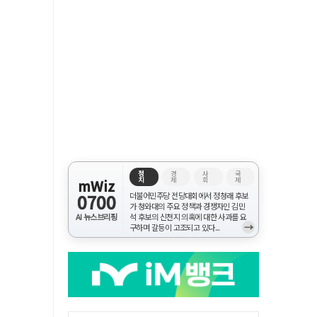
정
경
사
국
치
제
회
제
mWiz
0700
더불어민주당 전당대회에서 정청래 후보
가 청와대의 주요 정책과 경쟁자인 김민
AI 뉴스브리핑
석 후보의 신천지 의혹에 대한 사과를 요
→
구하며 갈등이 고조되고 있다...