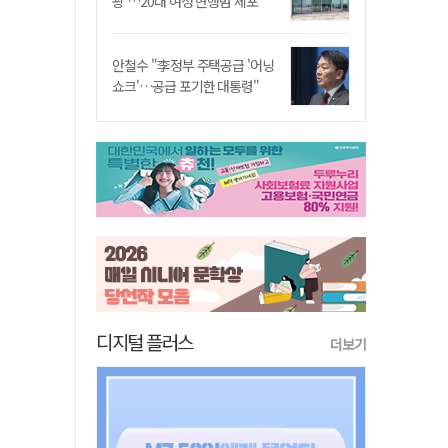
쾅'…20대 여성 현행범 체포"
안철수 "李정부 주택공급 '어닝
쇼크'…공급 포기한 대통령"
디지털 플러스
더보기