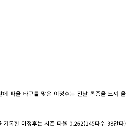
발에 파울 타구를 맞은 이정후는 전날 통증을 느껴 올
기록한 이정후는 시즌 타율 0.262(145타수 38안타)