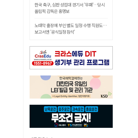
한국 축구, 심판 성접대 경기서 '무패'…당시
올림픽 감독은 홍명보
노태악 출장에 부인 별도 일정 수행 직원도…
보고서엔 '공식일정 참석'