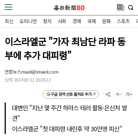
최신
오피니언
정치
사회
경제
국제
문화
스포츠
이스라엘군 "가자 최남단 라파 동
부에 추가 대피령"
연합뉴스
maeil@imaeil.com
입력 2024-05-11 20:06:13
구글 검색 선호 출처로 추가
대변인 "지난 몇 주간 하마스 테러 활동·은신처 발
견"
이스라엘군 "첫 대피령 내린후 약 30만명 피신"