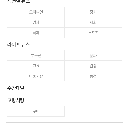
섹션별 뉴스
오피니언
정치
경제
사회
국제
스포츠
라이프 뉴스
부동산
문화
교육
건강
이웃사랑
동정
주간매일
고향사랑
구미