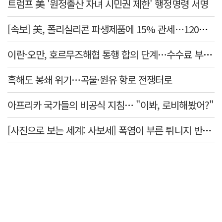
트럼프 美 '원정출산 자녀 시민권 제한' 행정명령 서명
[속보] 美, 폴리실리콘 파생제품에 15% 관세…120일 뒤 발효
이란-오만, 호르무즈해협 통행 합의 단계…수수료 부과되나
흑해도 봉쇄 위기…곡물·원유 항로 전쟁터로
아프리카 국가들의 비공식 지침… "이봐, 로비해봤어?"
[사진으로 보는 세계: 사보세] 폭염이 부른 튀니지 반정부 시위