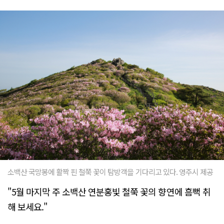
소백산 국망봉에 활짝 핀 철쭉 꽃이 탐방객을 기다리고 있다. 영주시 제공
"5월 마지막 주 소백산 연분홍빛 철쭉 꽃의 향연에 흠뻑 취
해 보세요."