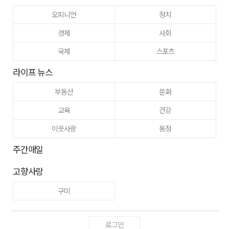
오피니언
정치
경제
사회
국제
스포츠
라이프 뉴스
부동산
문화
교육
건강
이웃사랑
동정
주간매일
고향사랑
구미
로그인