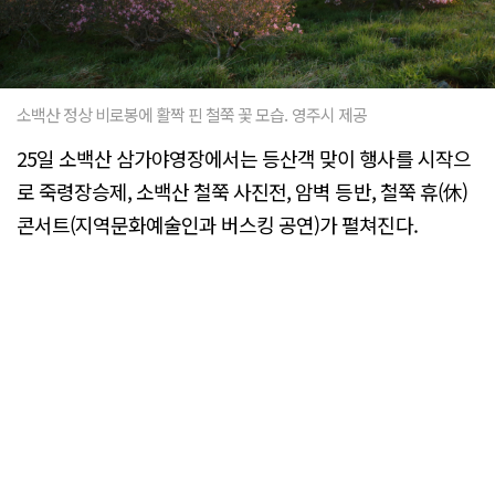
소백산 정상 비로봉에 활짝 핀 철쭉 꽃 모습. 영주시 제공
25일 소백산 삼가야영장에서는 등산객 맞이 행사를 시작으
로 죽령장승제, 소백산 철쭉 사진전, 암벽 등반, 철쭉 휴(休)
콘서트(지역문화예술인과 버스킹 공연)가 펼쳐진다.