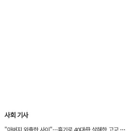
사회 기사
"아버지 외출한 사이"…흉기로 40대母 살해한 고교 자퇴생, 구속 기로에