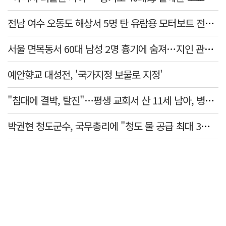
전남 여수 오동도 해상서 5명 탄 유람용 모터보트 전복…2명 숨져
서울 면목동서 60대 남성 2명 흉기에 숨져…지인 관계로 추정
예안향교 대성전, '국가지정 보물로 지정'
"침대에 결박, 탈진"…평생 교회서 산 11세 남아, 병원 이송 끝 숨져
박권현 청도군수, 국무총리에 "청도 물 공급 최대 3만t 늘려달라"