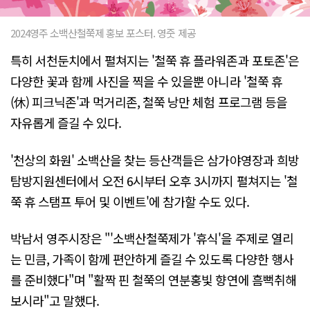
2024영주 소백산철쭉제 홍보 포스터. 영줏 제공
특히 서천둔치에서 펼쳐지는 '철쭉 휴 플라워존과 포토존'은
다양한 꽃과 함께 사진을 찍을 수 있을뿐 아니라 '철쭉 휴
(休) 피크닉존'과 먹거리존, 철쭉 낭만 체험 프로그램 등을
자유롭게 즐길 수 있다.
'천상의 화원' 소백산을 찾는 등산객들은 삼가야영장과 희방
탐방지원센터에서 오전 6시부터 오후 3시까지 펼쳐지는 '철
쭉 휴 스탬프 투어 및 이벤트'에 참가할 수도 있다.
박남서 영주시장은 "'소백산철쭉제가 '휴식'을 주제로 열리
는 민큼, 가족이 함께 편안하게 즐길 수 있도록 다양한 행사
를 준비했다"며 "활짝 핀 철쭉의 연분홍빛 향연에 흠뻑취해
보시라"고 말했다.