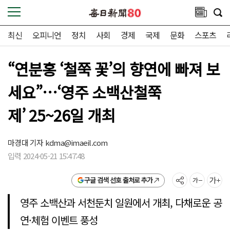
최신
오피니언
정치
사회
경제
국제
문화
스포츠
“연분홍 ‘철쭉 꽃’의 향연에 빠져 보
세요”…‘영주 소백산철쭉
제’ 25~26일 개최
마경대 기자
kdma@imaeil.com
입력 2024-05-21 15:47:48
구글 검색 선호 출처로 추가
영주 소백산과 서천둔치 일원에서 개최, 다채로운 공
연·체험 이벤트 풍성