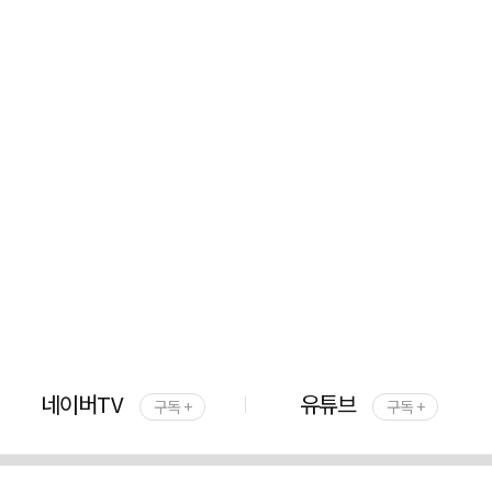
네이버TV
유튜브
구독 +
구독 +